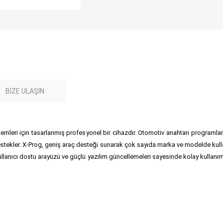
BIZE ULAŞIN
leri için tasarlanmış profesyonel bir cihazdır. Otomotiv anahtarı programl
estekler. X-Prog, geniş araç desteği sunarak çok sayıda marka ve modelde kullan
 kullanıcı dostu arayüzü ve güçlü yazılım güncellemeleri sayesinde kolay kullanı