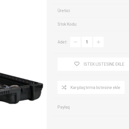
EV Arıza Tespit Cihazları
TPMS Cihaz ve Sensörleri
Üretici:
Araç Sarj İstasyonları
Akü Cihazları
Stok Kodu:
Servis Ekipmanları
ADAS Kalibrasyon
Elektrikli Araç Garaj
Diğer
Ekipmanları
Adet:
OK
TOPDON
ECU COMPANY
VCP
İSTEK LISTESINE EKLE
Karşılaştırma listesine ekle
Paylaş
NERS
JDIAG
ECUHELP
EC