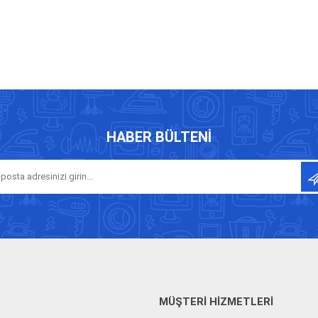
HABER BÜLTENI
MÜŞTERI HIZMETLERI