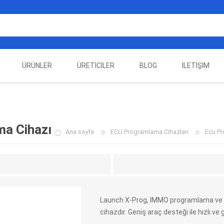
ÜRÜNLER
ÜRETICILER
BLOG
İLETIŞIM
EST
ELEKTRIKLI ARAÇ
AUTEL
ALIENTECH
OTOMOTIV TEST
LA
EKIPMANLARI
EKIPMANLARI
a Cihazı
Ana sayfa
ECU Programlama Cihazları
Ecu Pr
Launch X-Prog, IMMO programlama ve a
cihazdır. Geniş araç desteği ile hızlı ve
DATA
AUTOVEI
DIMTRONIC
HAYN