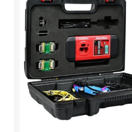
Arıza Tespit Cihazı
Ecu Programlama Cihazları
Araç Aksesuarları ve
Kabloları
Chiptuning Yazılımları
Lisanslar
Kablo ve Ekipmanlar
Gizli Özellik Açma Cihazları
Lisanslar
NUOVOLTA
OBDELEVEN
SM
X-TOOL
X-HORSE
HPTU