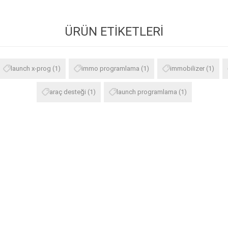
ÜRÜN ETIKETLERI
launch x-prog
(1)
immo programlama
(1)
immobilizer
(1)
araç desteği
(1)
launch programlama
(1)