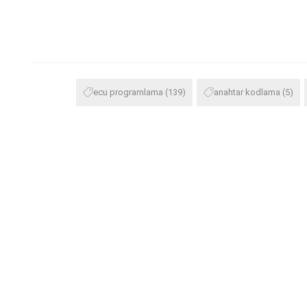
ecu programlama
(139)
anahtar kodlama
(5)