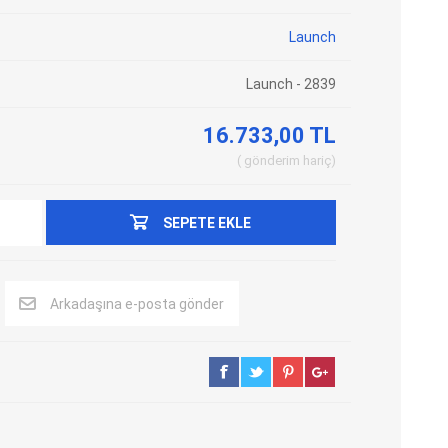
Adblue Emülator
Nitro Cihazları
Launch
Kolon Kilidi Emülatörleri
Emülatörler
Launch - 2839
İmmo Emülatörleri
Kablolar
Binek Araç Emülatörleri
Hata Kodu Silici
16.733,00 TL
gönderim
hariç
SYSTEM
OBDSTAR
ANCEL
SEPETE EKLE
Arkadaşına e-posta gönder
UTEST