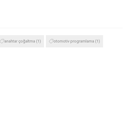
anahtar çoğaltma
(1)
otomotiv programlama
(1)