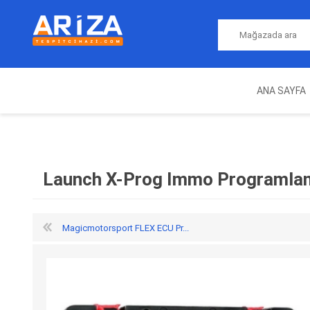
ANA SAYFA
ARIZA TESPIT CIHAZLARI
NITRO
MAGICMOTORSPORT
ECU PROGRAMLAMA
JALT
CIHAZLARI
Launch X-Prog Immo Programlam
Magicmotorsport FLEX ECU Pr...
OEM
AUTOCOM
AUTO