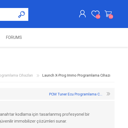
(0)
(0)
FORUMS
KAYDOL
GIRIŞ YAP
UNCH
KOLON KİLİT VE ADBLUE
SWIFTEC
NITRO MEKATRONIK
DIMSPORT
EMULATÖR
ÜRÜNLERI
ogramlama Cihazları
Launch X-Prog Immo Programlama Cihazı
PCM Tuner Ecu Programlama C...
nahtar kodlama için tasarlanmış profesyonel bir
 güvenilir immobilizer çözümleri sunar.
ES PRO
IOTERMINAL
MSG