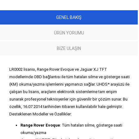
GENEL BAKIŞ
ÜRÜN YORUMU
BIZE ULAŞIN
LR0002 lisansı, Range Rover Evoque ve Jaguar XJ TFT
modellerinde OBD bağlantısı ile tüm hataları silme ve gösterge saati
(KM) okuma/yazma işlemlerini yapmanızı sağlar. UHDS* arayüzü ile
çalışan bu lisans, araçların elektronik sistemlerine tam erişim
sunarak profesyonel teknisyenler için güvenilir bir çözüm sunar. Bu
özellik, 16.07.2014 tarihinden itibaren kullanılabilir hale gelmiştir.
Desteklenen Modeller ve Özellikler:
Range Rover Evoque
: Tüm hataları silme, gösterge saati
okuma/yazma