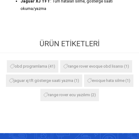
Jaguar XJ TFT
: Tüm hataları silme, gösterge saati
okuma/yazma
ÜRÜN ETIKETLERI
obd programlama
(41)
range rover evoque obd lisansı
(1)
jaguar xj tft gösterge saati yazma
(1)
evoque hata silme
(1)
range rover ecu yazılımı
(2)