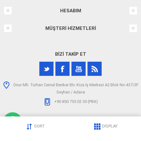
HESABIM
MÜŞTERI HIZMETLERI
BIZI TAKIP ET
Onur Mh. Turhan Cemal Beriker Blv. Kiza İş Merkezi A2 Blok No:437/3F
Seyhan / Adana
+90 850 755 02 30 (PBX)
SORT
DISPLAY
Telif hakkı © 2026 arizatespitcihazi.com. Tüm hakları saklıdır.