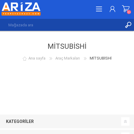
(0)
KAYDOL
MİTSUBİSHİ
GIRIŞ YAP
İSTEK LISTESI
(0)
Ana sayfa
Araç Markaları
MİTSUBİSHİ
KATEGORILER