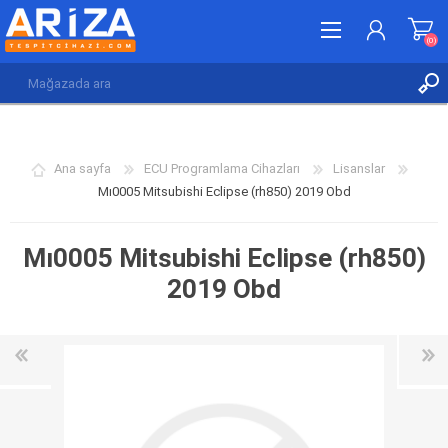
(0)
KAYDOL
GIRIŞ YAP
Ana sayfa
ECU Programlama Cihazları
Lisanslar
İSTEK LISTESI
(0)
Mı0005 Mitsubishi Eclipse (rh850) 2019 Obd
Mı0005 Mitsubishi Eclipse (rh850)
2019 Obd