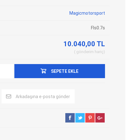
Adblue Emülator
Nitro Cihazları
Magicmotorsport
Kolon Kilidi Emülatörleri
Emülatörler
Fls0.7s
İmmo Emülatörleri
Kablolar
Binek Araç Emülatörleri
Hata Kodu Silici
10.040,00 TL
gönderim
hariç
SYSTEM
OBDSTAR
ANCEL
SEPETE EKLE
Arkadaşına e-posta gönder
UTEST