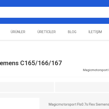
ÜRÜNLER
ÜRETICILER
BLOG
İLETIŞIM
EST
ELEKTRIKLI ARAÇ
AUTEL
ALIENTECH
OTOMOTIV TEST
LA
EKIPMANLARI
EKIPMANLARI
Siemens C165/166/167
Magicmotorsport F
Magicmotorsport Fls0.7s Flex Siemens
DATA
AUTOVEI
DIMTRONIC
HAYN