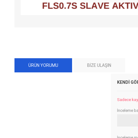
ÜRÜN YORUMU
BIZE ULAŞIN
KENDI GÖ
Sadece kayıt
İnceleme baş
İnceleme me