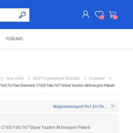
(0)
(0)
FORUMS
KAYDOL
GIRIŞ YAP
UNCH
KOLON KİLİT VE ADBLUE
SWIFTEC
NITRO MEKATRONIK
DIMSPORT
EMULATÖR
ÜRÜNLERI
Ana sayfa
ECU Programlama Cihazları
Lisanslar
ls0.7s Flex Siemens C165/166/167 Slave Yazılım Aktivasyon Paketi
Magicmotorsport Fls1.2m Fle...
 C165/166/167 Slave Yazılım Aktivasyon Paketi
ES PRO
IOTERMINAL
MSG