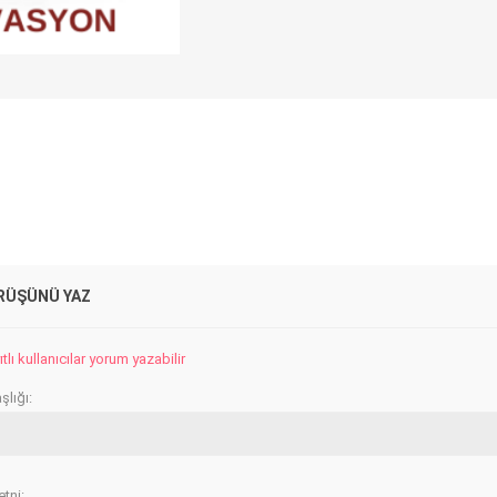
RÜŞÜNÜ YAZ
lı kullanıcılar yorum yazabilir
lığı:
tni: