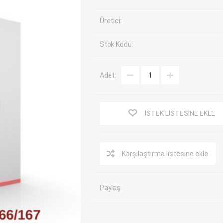
EV Arıza Tespit Cihazları
TPMS Cihaz ve Sensörleri
Üretici:
Araç Sarj İstasyonları
Akü Cihazları
Stok Kodu:
Servis Ekipmanları
ADAS Kalibrasyon
Elektrikli Araç Garaj
Diğer
Ekipmanları
Adet:
OK
TOPDON
ECU COMPANY
VCP
İSTEK LISTESINE EKLE
Karşılaştırma listesine ekle
Paylaş
NERS
JDIAG
ECUHELP
EC