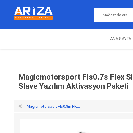
ANA SAYFA
ARIZA TESPIT CIHAZLARI
NITRO
MAGICMOTORSPORT
ECU PROGRAMLAMA
JALT
CIHAZLARI
Magicmotorsport Fls0.7s Flex 
Slave Yazılım Aktivasyon Paketi
Magicmotorsport Fls0.8m Fle...
OEM
AUTOCOM
AUTO