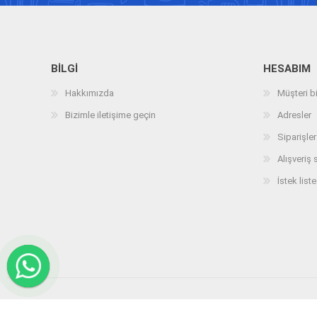
BILGI
HESABIM
Hakkımızda
Müşteri bi
Bizimle iletişime geçin
Adresler
Siparişler
Alışveriş 
İstek liste
Telif hakkı © 2026 arizatespitcihazi.com. Tüm hakları saklıdır.