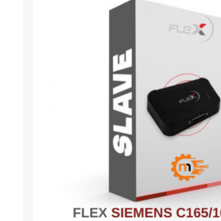
Arıza Tespit Cihazı
Ecu Programlama Cihazları
Araç Aksesuarları ve
Kabloları
Chiptuning Yazılımları
Lisanslar
Kablo ve Ekipmanlar
Gizli Özellik Açma Cihazları
Lisanslar
NUOVOLTA
OBDELEVEN
SM
X-TOOL
X-HORSE
HPTU