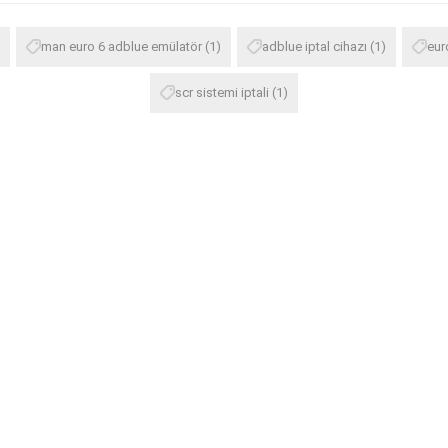
man euro 6 adblue emülatör
(1)
adblue iptal cihazı
(1)
eur
scr sistemi iptali
(1)