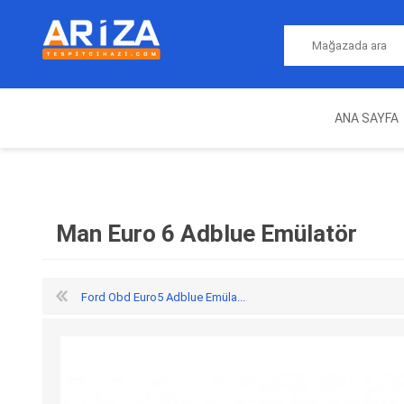
ANA SAYFA
ARIZA TESPIT CIHAZLARI
NITRO
MAGICMOTORSPORT
ECU PROGRAMLAMA
JALT
CIHAZLARI
Man Euro 6 Adblue Emülatör
Ford Obd Euro5 Adblue Emüla...
OEM
AUTOCOM
AUTO