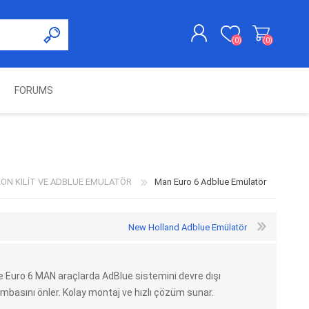
(0)
(0)
FORUMS
KAYDOL
GIRIŞ YAP
UNCH
KOLON KİLİT VE ADBLUE
SWIFTEC
NITRO MEKATRONIK
DIMSPORT
EMULATÖR
ÜRÜNLERI
ON KİLİT VE ADBLUE EMULATÖR
Man Euro 6 Adblue Emülatör
New Holland Adblue Emülatör
e Euro 6 MAN araçlarda AdBlue sistemini devre dışı
mbasını önler. Kolay montaj ve hızlı çözüm sunar.
ES PRO
IOTERMINAL
MSG