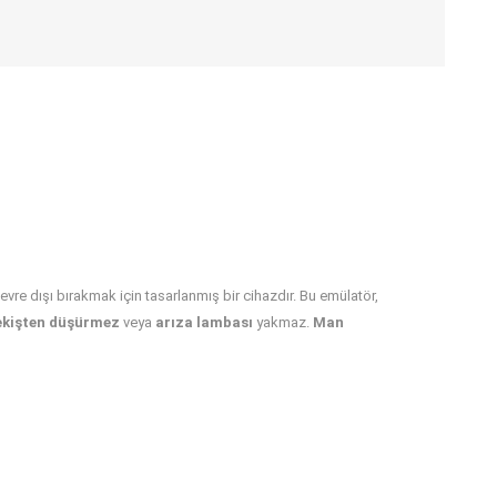
evre dışı bırakmak için tasarlanmış bir cihazdır. Bu emülatör,
ekişten düşürmez
veya
arıza lambası
yakmaz.
Man