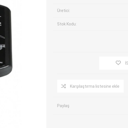
EV Arıza Tespit Cihazları
TPMS Cihaz ve Sensörleri
Üretici:
Araç Sarj İstasyonları
Akü Cihazları
Stok Kodu:
Servis Ekipmanları
ADAS Kalibrasyon
Elektrikli Araç Garaj
Diğer
Ekipmanları
OK
TOPDON
ECU COMPANY
VCP
İ
Karşılaştırma listesine ekle
Paylaş
NERS
JDIAG
ECUHELP
EC