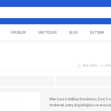
ÜRÜNLER
ÜRETICILER
BLOG
İLETIŞIM
EST
ELEKTRIKLI ARAÇ
AUTEL
ALIENTECH
OTOMOTIV TEST
LA
EKIPMANLARI
EKIPMANLARI
Ana sayfa
KOL
Man Euro 6 AdBlue Emülatörü, Euro 5 v
bırakarak çekiş düşüklüğünü ve arıza la
DATA
AUTOVEI
DIMTRONIC
HAYN