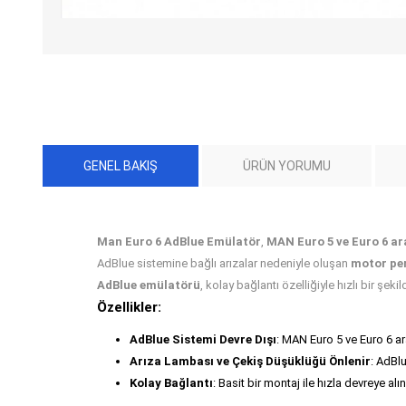
GENEL BAKIŞ
ÜRÜN YORUMU
Man Euro 6 AdBlue Emülatör
,
MAN Euro 5 ve Euro 6 ar
AdBlue sistemine bağlı arızalar nedeniyle oluşan
motor pe
AdBlue emülatörü
, kolay bağlantı özelliğiyle hızlı bir şekil
Özellikler:
AdBlue Sistemi Devre Dışı
: MAN Euro 5 ve Euro 6 ar
Arıza Lambası ve Çekiş Düşüklüğü Önlenir
: AdBl
Kolay Bağlantı
: Basit bir montaj ile hızla devreye alına