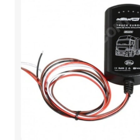
Arıza Tespit Cihazı
Ecu Programlama Cihazları
Araç Aksesuarları ve
Kabloları
Chiptuning Yazılımları
Lisanslar
Kablo ve Ekipmanlar
Gizli Özellik Açma Cihazları
Lisanslar
NUOVOLTA
OBDELEVEN
SM
X-TOOL
X-HORSE
HPTU