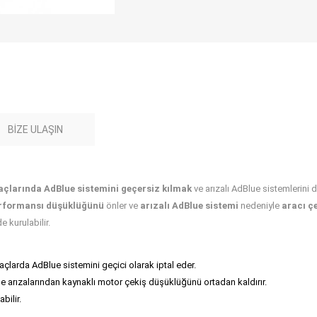
BIZE ULAŞIN
açlarında
AdBlue sistemini geçersiz kılmak
ve arızalı AdBlue sistemlerini d
rformansı düşüklüğünü
önler ve
arızalı AdBlue sistemi
nedeniyle
aracı ç
de kurulabilir.
açlarda AdBlue sistemini geçici olarak iptal eder.
ue arızalarından kaynaklı motor çekiş düşüklüğünü ortadan kaldırır.
bilir.