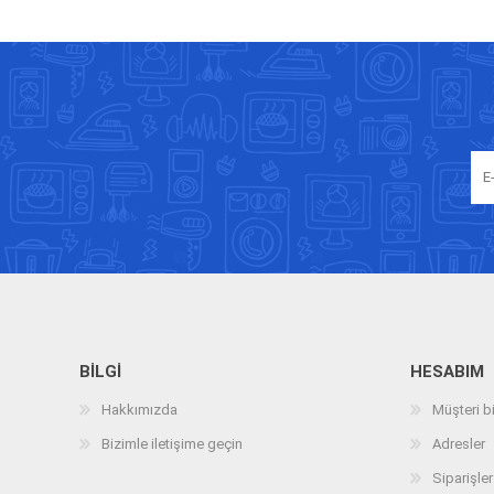
BILGI
HESABIM
Hakkımızda
Müşteri bi
Bizimle iletişime geçin
Adresler
Siparişler