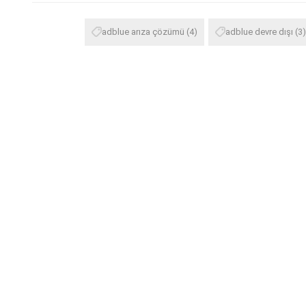
adblue arıza çözümü
(4)
adblue devre dışı
(3)