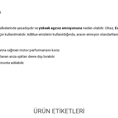
i
.
 ülkelerinde yasadışıdır ve
yüksek egzoz emisyonuna
neden olabilir. Cihaz,
E
n kullanılmalıdır. AdBlue emülatör kullanıldığında, aracın emisyon standartlar
larına rağmen motor performansını korur.
an arıza ışıkları devre dışı bırakılır.
 monte edilebilir.
ÜRÜN ETIKETLERI