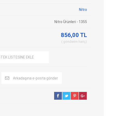
Adblue Emülator
Nitro Cihazları
Nitro
Kolon Kilidi Emülatörleri
Emülatörler
Nitro Ürünleri - 1355
İmmo Emülatörleri
Kablolar
Binek Araç Emülatörleri
Hata Kodu Silici
856,00 TL
gönderim
hariç
SYSTEM
OBDSTAR
ANCEL
STEK LISTESINE EKLE
Arkadaşına e-posta gönder
UTEST