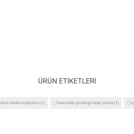
ÜRÜN ETIKETLERI
-dash senkronizasyonu
(1)
mercedes gösterge saati yazma
(1)
z