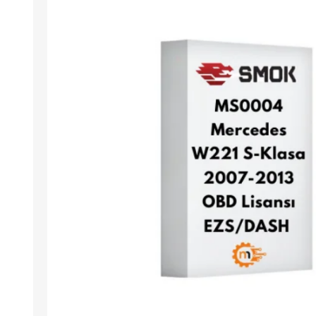
Arıza Tespit Cihazı
Ecu Programlama Cihazları
Araç Aksesuarları ve
Kabloları
Chiptuning Yazılımları
Lisanslar
Kablo ve Ekipmanlar
Gizli Özellik Açma Cihazları
Lisanslar
NUOVOLTA
OBDELEVEN
SM
X-TOOL
X-HORSE
HPTU