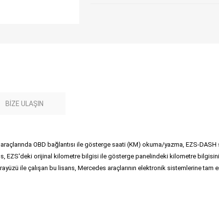
BIZE ULAŞIN
araçlarında OBD bağlantısı ile gösterge saati (KM) okuma/yazma, EZS-DASH
s, EZS'deki orijinal kilometre bilgisi ile gösterge panelindeki kilometre bilgi
rayüzü ile çalışan bu lisans, Mercedes araçlarının elektronik sistemlerine tam 