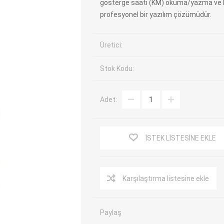
gösterge saati (KM) okuma/yazma ve E
profesyonel bir yazılım çözümüdür.
EV Arıza Tespit Cihazları
TPMS Cihaz ve Sensörleri
Araç Sarj İstasyonları
Akü Cihazları
Üretici:
Servis Ekipmanları
ADAS Kalibrasyon
Elektrikli Araç Garaj
Diğer
Stok Kodu:
Ekipmanları
Adet:
OK
TOPDON
ECU COMPANY
VCP
İSTEK LISTESINE EKLE
Karşılaştırma listesine ekle
Paylaş
NERS
JDIAG
ECUHELP
EC