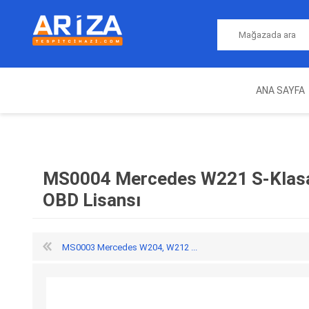
ANA SAYFA
ARIZA TESPIT CIHAZLARI
NITRO
MAGICMOTORSPORT
ECU PROGRAMLAMA
JALT
CIHAZLARI
MS0004 Mercedes W221 S-Klasa
OBD Lisansı
MS0003 Mercedes W204, W212 ...
OEM
AUTOCOM
AUTO