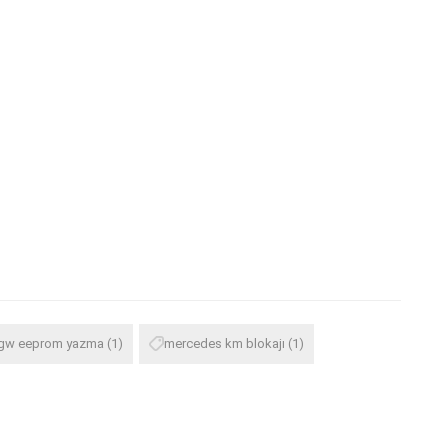
gw eeprom yazma
(1)
mercedes km blokajı
(1)