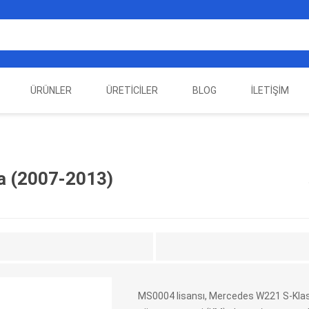
ÜRÜNLER
ÜRETICILER
BLOG
İLETIŞIM
EST
ELEKTRIKLI ARAÇ
AUTEL
ALIENTECH
OTOMOTIV TEST
LA
EKIPMANLARI
EKIPMANLARI
 (2007-2013)
MS0004 lisansı, Mercedes W221 S-Kla
DATA
AUTOVEI
DIMTRONIC
HAYN