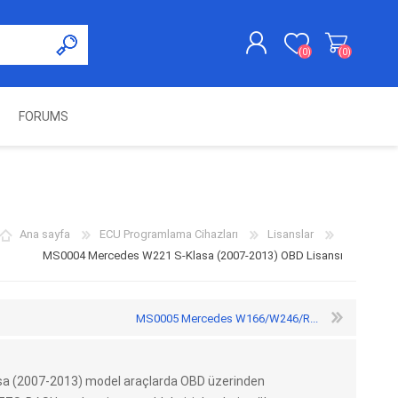
(0)
(0)
FORUMS
KAYDOL
GIRIŞ YAP
UNCH
KOLON KİLİT VE ADBLUE
SWIFTEC
NITRO MEKATRONIK
DIMSPORT
EMULATÖR
ÜRÜNLERI
Ana sayfa
ECU Programlama Cihazları
Lisanslar
MS0004 Mercedes W221 S-Klasa (2007-2013) OBD Lisansı
MS0005 Mercedes W166/W246/R...
sa (2007-2013) model araçlarda OBD üzerinden
ES PRO
IOTERMINAL
MSG