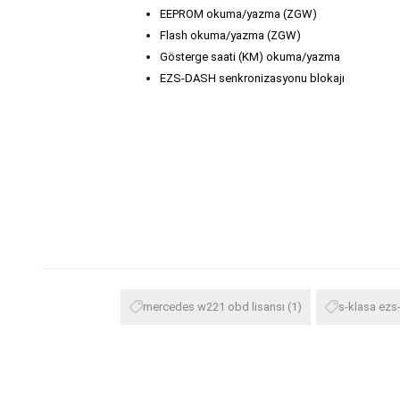
EEPROM okuma/yazma (ZGW)
Flash okuma/yazma (ZGW)
Gösterge saati (KM) okuma/yazma
EZS-DASH senkronizasyonu blokajı
mercedes w221 obd lisansı
(1)
s-klasa ezs