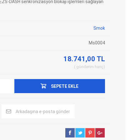
ZS-DASH senkronizasyon blokajı işlemleri sağlayan
Adblue Emülator
Nitro Cihazları
Kolon Kilidi Emülatörleri
Emülatörler
Smok
İmmo Emülatörleri
Kablolar
Binek Araç Emülatörleri
Hata Kodu Silici
Ms0004
18.741,00 TL
SYSTEM
OBDSTAR
ANCEL
gönderim
hariç
SEPETE EKLE
Arkadaşına e-posta gönder
UTEST