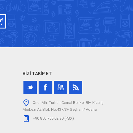
BIZI TAKIP ET
Onur Mh. Turhan Cemal Beriker Blv. Kiza İş
Merkezi A2 Blok No:437/3F Seyhan / Adana
+90 850 755 02 30 (PBX)