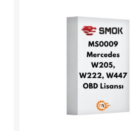
Arıza Tespit Cihazı
Ecu Programlama Cihazları
Araç Aksesuarları ve
Kabloları
Chiptuning Yazılımları
Lisanslar
Kablo ve Ekipmanlar
Gizli Özellik Açma Cihazları
Lisanslar
NUOVOLTA
OBDELEVEN
SM
X-TOOL
X-HORSE
HPTU