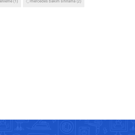
zenleme
(1)
mercedes bakım sıfırlama
(2)