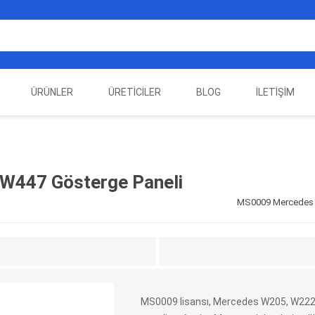
ÜRÜNLER
ÜRETICILER
BLOG
İLETIŞIM
EST
ELEKTRIKLI ARAÇ
AUTEL
ALIENTECH
OTOMOTIV TEST
LA
EKIPMANLARI
EKIPMANLARI
447 Gösterge Paneli
MS0009 Mercedes 
MS0009 lisansı, Mercedes W205, W222
DATA
AUTOVEI
DIMTRONIC
HAYN