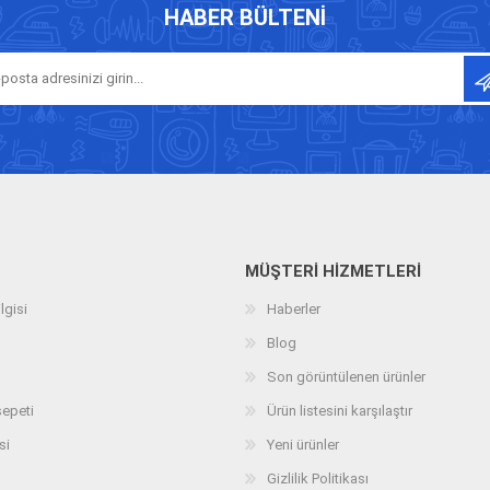
HABER BÜLTENI
MÜŞTERI HIZMETLERI
lgisi
Haberler
Blog
Son görüntülenen ürünler
sepeti
Ürün listesini karşılaştır
si
Yeni ürünler
Gizlilik Politikası