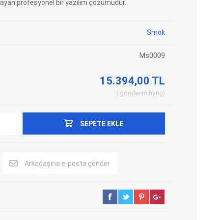
layan profesyonel bir yazılım çözümüdür.
Adblue Emülator
Nitro Cihazları
Kolon Kilidi Emülatörleri
Emülatörler
Smok
İmmo Emülatörleri
Kablolar
Ms0009
Binek Araç Emülatörleri
Hata Kodu Silici
15.394,00 TL
gönderim
hariç
SYSTEM
OBDSTAR
ANCEL
SEPETE EKLE
Arkadaşına e-posta gönder
UTEST