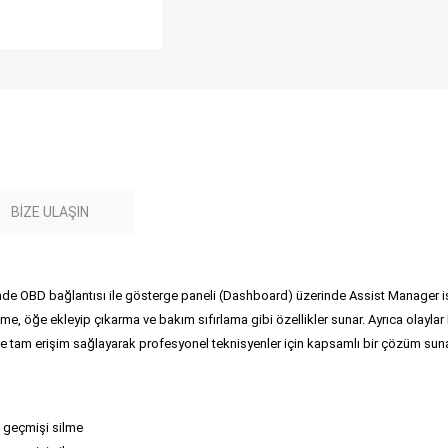
BIZE ULAŞIN
BD bağlantısı ile gösterge paneli (Dashboard) üzerinde Assist Manager işleml
e, öğe ekleyip çıkarma ve bakım sıfırlama gibi özellikler sunar. Ayrıca olaylar 
ine tam erişim sağlayarak profesyonel teknisyenler için kapsamlı bir çözüm sunar. 
, geçmişi silme