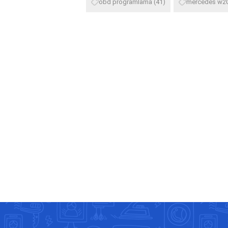
obd programlama
(41)
mercedes w20