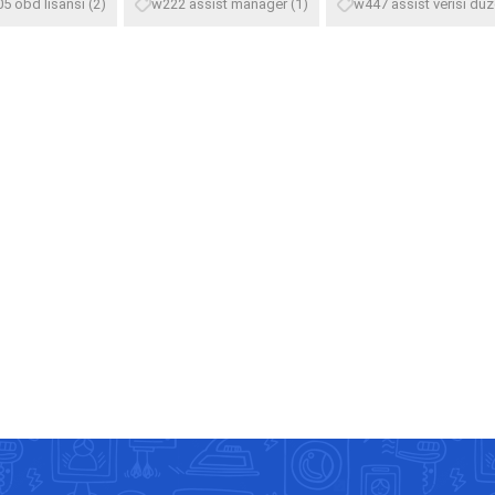
5 obd lisansı
(2)
w222 assist manager
(1)
w447 assist verisi dü