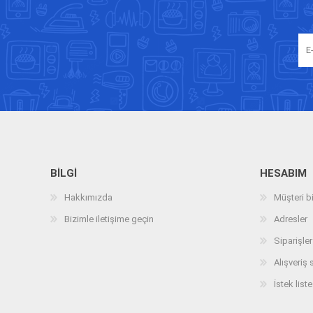
BILGI
HESABIM
Hakkımızda
Müşteri bi
Bizimle iletişime geçin
Adresler
Siparişler
Alışveriş 
İstek liste