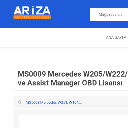
ANA SAYFA
ARIZA TESPIT CIHAZLARI
NITRO
MAGICMOTORSPORT
ECU PROGRAMLAMA
JALT
CIHAZLARI
MS0009 Mercedes W205/W222/W
ve Assist Manager OBD Lisansı
MS0008 Mercedes W251, W164,...
OEM
AUTOCOM
AUTO