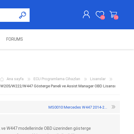
(0)
(0)
FORUMS
KAYDOL
GIRIŞ YAP
UNCH
KOLON KİLİT VE ADBLUE
SWIFTEC
NITRO MEKATRONIK
DIMSPORT
EMULATÖR
ÜRÜNLERI
Ana sayfa
ECU Programlama Cihazları
Lisanslar
W205/W222/W447 Gösterge Paneli ve Assist Manager OBD Lisansı
MS0010 Mercedes W447 2014-2...
 ve W447 modellerinde OBD üzerinden gösterge
ES PRO
IOTERMINAL
MSG