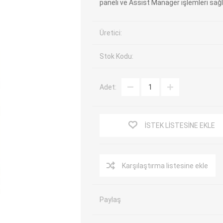
paneli ve Assist Manager işlemleri sağ
EV Arıza Tespit Cihazları
TPMS Cihaz ve Sensörleri
Araç Sarj İstasyonları
Akü Cihazları
Üretici:
Servis Ekipmanları
ADAS Kalibrasyon
Stok Kodu:
Elektrikli Araç Garaj
Diğer
Ekipmanları
Adet:
OK
TOPDON
ECU COMPANY
VCP
İSTEK LISTESINE EKLE
Karşılaştırma listesine ekle
Paylaş
NERS
JDIAG
ECUHELP
EC