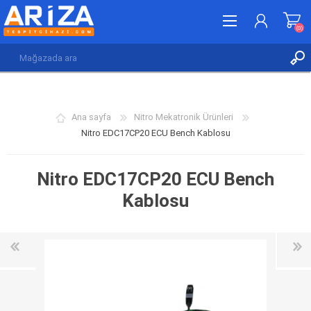
(0)
KAYDOL
GIRIŞ YAP
Ana sayfa
Nitro Mekatronik Ürünleri
İSTEK LISTESI
(0)
Nitro EDC17CP20 ECU Bench Kablosu
Nitro EDC17CP20 ECU Bench
Kablosu