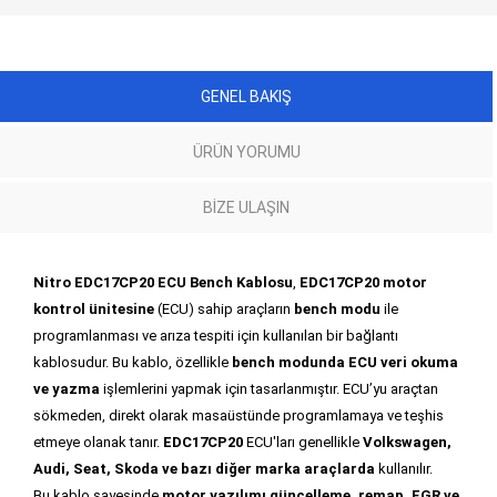
GENEL BAKIŞ
ÜRÜN YORUMU
BIZE ULAŞIN
Nitro EDC17CP20 ECU Bench Kablosu
,
EDC17CP20 motor
kontrol ünitesine
(ECU) sahip araçların
bench modu
ile
programlanması ve arıza tespiti için kullanılan bir bağlantı
kablosudur. Bu kablo, özellikle
bench modunda ECU veri okuma
ve yazma
işlemlerini yapmak için tasarlanmıştır. ECU’yu araçtan
sökmeden, direkt olarak masaüstünde programlamaya ve teşhis
etmeye olanak tanır.
EDC17CP20
ECU'ları genellikle
Volkswagen,
Audi, Seat, Skoda ve bazı diğer marka araçlarda
kullanılır.
Bu kablo sayesinde
motor yazılımı güncelleme, remap, EGR ve