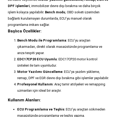
DPF işlemleri
, immobilizer devre dışı bırakma ve daha birçok
işlem kolayca yapılabilir.
Bench modu
, OBD soketi üzerinden
bağlantı kurulamayan durumlarda, ECU’yu manuel olarak
programlama imkanı sağlar.
Başlıca Özellikler:
Bench Modu ile Programlama
: ECU’yu araçtan
çıkarmadan, direkt olarak masaüstünde programlama ve
arıza tespiti yapar.
EDC17CP20 ECU Uyumlu
: EDC17CP20 motor kontrol
üniteleri ile tam uyumludur.
Motor Yazılımı Güncelleme
: ECU’ya yazılım yükleme,
remap, DPF ve EGR devre dışı bırakma gibi işlemler yapılabilir.
Profesyonel Kullanım
: Araç tamir atölyeleri ve remapping
uzmanları için ideal bir araçtır.
Kullanım Alanları:
ECU Programlama ve Teşhis
: ECU’yu araçtan sökmeden
masaüstünde programlama ve teşhis yapma.