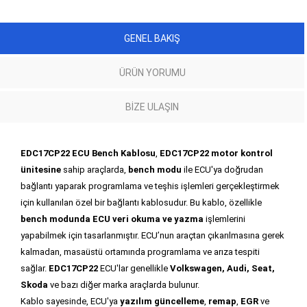
GENEL BAKIŞ
ÜRÜN YORUMU
BIZE ULAŞIN
EDC17CP22 ECU Bench Kablosu
,
EDC17CP22 motor kontrol
ünitesine
sahip araçlarda,
bench modu
ile ECU'ya doğrudan
bağlantı yaparak programlama ve teşhis işlemleri gerçekleştirmek
için kullanılan özel bir bağlantı kablosudur. Bu kablo, özellikle
bench modunda ECU veri okuma ve yazma
işlemlerini
yapabilmek için tasarlanmıştır. ECU’nun araçtan çıkarılmasına gerek
kalmadan, masaüstü ortamında programlama ve arıza tespiti
sağlar.
EDC17CP22
ECU'lar genellikle
Volkswagen, Audi, Seat,
Skoda
ve bazı diğer marka araçlarda bulunur.
Kablo sayesinde, ECU'ya
yazılım güncelleme
,
remap
,
EGR
ve