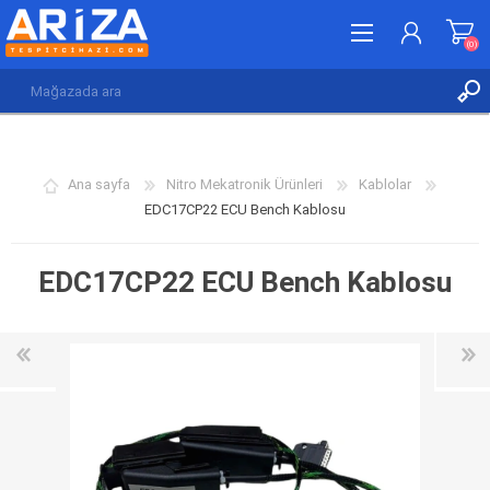
(0)
KAYDOL
GIRIŞ YAP
Ana sayfa
Nitro Mekatronik Ürünleri
Kablolar
İSTEK LISTESI
(0)
EDC17CP22 ECU Bench Kablosu
EDC17CP22 ECU Bench Kablosu