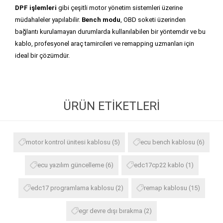
DPF işlemleri
gibi çeşitli motor yönetim sistemleri üzerine
müdahaleler yapılabilir.
Bench modu
, OBD soketi üzerinden
bağlantı kurulamayan durumlarda kullanılabilen bir yöntemdir ve bu
kablo, profesyonel araç tamircileri ve remapping uzmanları için
ideal bir çözümdür.
ÜRÜN ETIKETLERI
motor kontrol ünitesi kablosu
(5)
ecu bench kablosu
(6)
ecu yazılım güncelleme
(6)
edc17cp22 kablo
(1)
edc17 programlama kablosu
(2)
remap kablosu
(15)
egr devre dışı bırakma
(2)