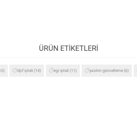
ÜRÜN ETIKETLERI
15)
dpf iptali
(14)
egr iptali
(11)
yazılım güncelleme
(6)