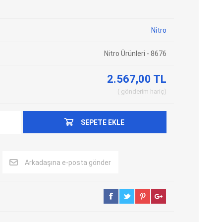
Adblue Emülator
Nitro Cihazları
Nitro
Kolon Kilidi Emülatörleri
Emülatörler
İmmo Emülatörleri
Kablolar
Nitro Ürünleri - 8676
Binek Araç Emülatörleri
Hata Kodu Silici
2.567,00 TL
gönderim
hariç
SYSTEM
OBDSTAR
ANCEL
SEPETE EKLE
Arkadaşına e-posta gönder
UTEST