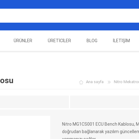
ÜRÜNLER
ÜRETICILER
BLOG
İLETIŞIM
EST
ELEKTRIKLI ARAÇ
AUTEL
ALIENTECH
OTOMOTIV TEST
LA
EKIPMANLARI
EKIPMANLARI
losu
Ana sayfa
Nitro Mekatron
Nitro MG1CS001 ECU Bench Kablosu, M
doğrudan bağlanarak yazılım güncelleme
DATA
AUTOVEI
DIMTRONIC
HAYN