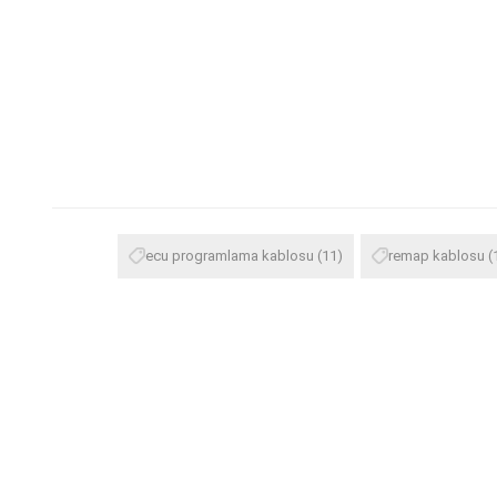
ecu programlama kablosu
(11)
remap kablosu
(