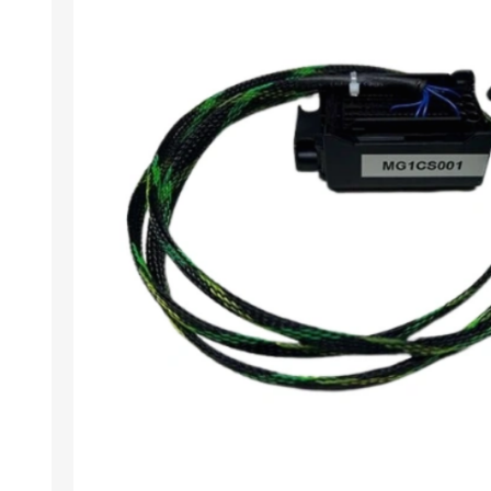
Arıza Tespit Cihazı
Ecu Programlama Cihazları
Araç Aksesuarları ve
Kabloları
Chiptuning Yazılımları
Lisanslar
Kablo ve Ekipmanlar
Gizli Özellik Açma Cihazları
Lisanslar
NUOVOLTA
OBDELEVEN
SM
X-TOOL
X-HORSE
HPTU