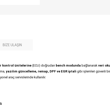
BIZE ULAŞIN
kontrol ünitelerine
(ECU) doğrudan
bench modunda
bağlanarak
veri o
ama,
yazılım güncelleme, remap, DPF ve EGR iptali
gibi işlemleri güvenli bi
onel araç servislerinde kullanılır.
li