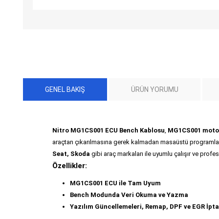
GENEL BAKIŞ
ÜRÜN YORUMU
Nitro MG1CS001 ECU Bench Kablosu
,
MG1CS001 motor 
araçtan çıkarılmasına gerek kalmadan masaüstü programl
Seat, Skoda
gibi araç markaları ile uyumlu çalışır ve profesy
Özellikler:
MG1CS001 ECU ile Tam Uyum
Bench Modunda Veri Okuma ve Yazma
Yazılım Güncellemeleri, Remap, DPF ve EGR İpta