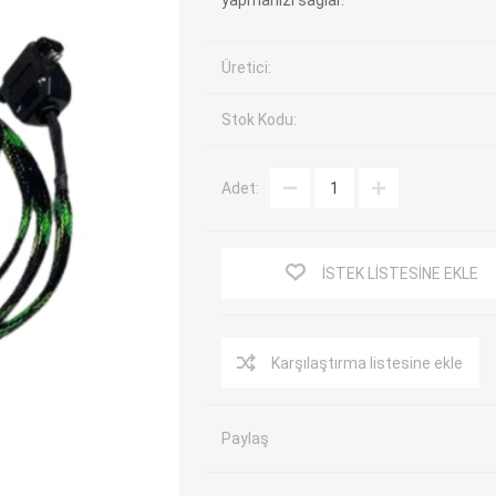
yapmanızı sağlar.
EV Arıza Tespit Cihazları
TPMS Cihaz ve Sensörleri
Üretici:
Araç Sarj İstasyonları
Akü Cihazları
Servis Ekipmanları
ADAS Kalibrasyon
Stok Kodu:
Elektrikli Araç Garaj
Diğer
Ekipmanları
Adet:
OK
TOPDON
ECU COMPANY
VCP
İSTEK LISTESINE EKLE
Karşılaştırma listesine ekle
Paylaş
NERS
JDIAG
ECUHELP
EC