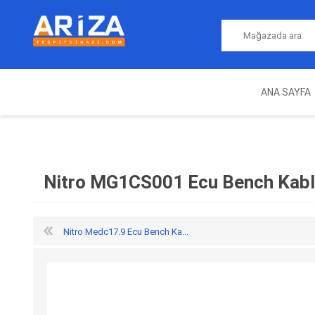
ANA SAYFA
ARIZA TESPIT CIHAZLARI
NITRO
MAGICMOTORSPORT
ECU PROGRAMLAMA
JALT
CIHAZLARI
Nitro MG1CS001 Ecu Bench Kab
Nitro Medc17.9 Ecu Bench Ka...
OEM
AUTOCOM
AUTO