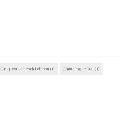
mg1cs001 bench kablosu
(1)
nitro mg1cs001
(1)