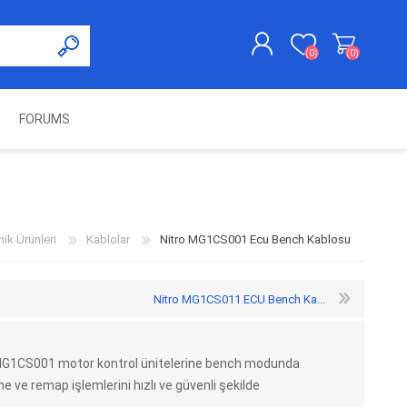
(0)
(0)
FORUMS
KAYDOL
GIRIŞ YAP
UNCH
KOLON KİLİT VE ADBLUE
SWIFTEC
NITRO MEKATRONIK
DIMSPORT
EMULATÖR
ÜRÜNLERI
ik Ürünleri
Kablolar
Nitro MG1CS001 Ecu Bench Kablosu
Nitro MG1CS011 ECU Bench Ka...
G1CS001 motor kontrol ünitelerine bench modunda
 ve remap işlemlerini hızlı ve güvenli şekilde
ES PRO
IOTERMINAL
MSG