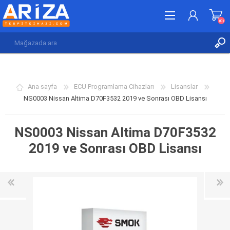
(0)
KAYDOL
GIRIŞ YAP
Ana sayfa
ECU Programlama Cihazları
Lisanslar
İSTEK LISTESI
(0)
NS0003 Nissan Altima D70F3532 2019 ve Sonrası OBD Lisansı
NS0003 Nissan Altima D70F3532
2019 ve Sonrası OBD Lisansı