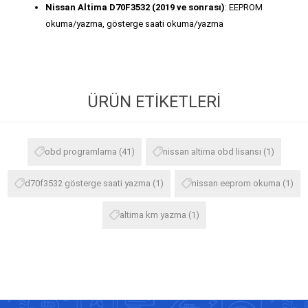
Nissan Altima D70F3532 (2019 ve sonrası)
: EEPROM
okuma/yazma, gösterge saati okuma/yazma
ÜRÜN ETIKETLERI
obd programlama
(41)
nissan altima obd lisansı
(1)
d70f3532 gösterge saati yazma
(1)
nissan eeprom okuma
(1)
altima km yazma
(1)