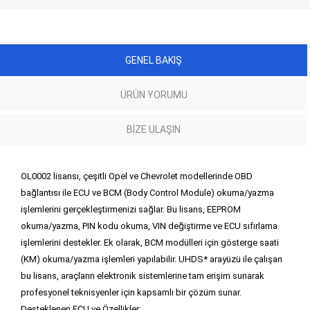
GENEL BAKIŞ
ÜRÜN YORUMU
BIZE ULAŞIN
OL0002 lisansı, çeşitli Opel ve Chevrolet modellerinde OBD
bağlantısı ile ECU ve BCM (Body Control Module) okuma/yazma
işlemlerini gerçekleştirmenizi sağlar. Bu lisans, EEPROM
okuma/yazma, PIN kodu okuma, VIN değiştirme ve ECU sıfırlama
işlemlerini destekler. Ek olarak, BCM modülleri için gösterge saati
(KM) okuma/yazma işlemleri yapılabilir. UHDS* arayüzü ile çalışan
bu lisans, araçların elektronik sistemlerine tam erişim sunarak
profesyonel teknisyenler için kapsamlı bir çözüm sunar.
Desteklenen ECU ve Özellikler: