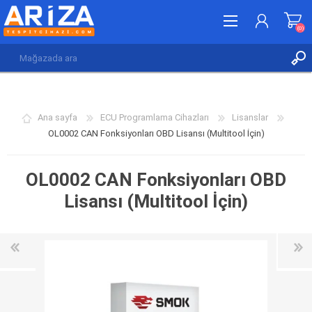
(0)
KAYDOL
GIRIŞ YAP
Ana sayfa
ECU Programlama Cihazları
Lisanslar
İSTEK LISTESI
(0)
OL0002 CAN Fonksiyonları OBD Lisansı (Multitool İçin)
OL0002 CAN Fonksiyonları OBD
Lisansı (Multitool İçin)