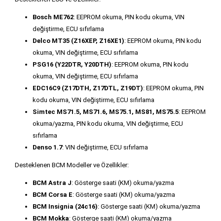
Bosch ME762
: EEPROM okuma, PIN kodu okuma, VIN
değiştirme, ECU sıfırlama
Delco MT35 (Z16XEP, Z16XE1)
: EEPROM okuma, PIN kodu
okuma, VIN değiştirme, ECU sıfırlama
PSG16 (Y22DTR, Y20DTH)
: EEPROM okuma, PIN kodu
okuma, VIN değiştirme, ECU sıfırlama
EDC16C9 (Z17DTH, Z17DTL, Z19DT)
: EEPROM okuma, PIN
kodu okuma, VIN değiştirme, ECU sıfırlama
Simtec MS71.5, MS71.6, MS75.1, MS81, MS75.5
: EEPROM
okuma/yazma, PIN kodu okuma, VIN değiştirme, ECU
sıfırlama
Denso 1.7
: VIN değiştirme, ECU sıfırlama
Desteklenen BCM Modeller ve Özellikler:
BCM Astra J
: Gösterge saati (KM) okuma/yazma
BCM Corsa E
: Gösterge saati (KM) okuma/yazma
BCM Insignia (24c16)
: Gösterge saati (KM) okuma/yazma
BCM Mokka
: Gösterge saati (KM) okuma/yazma