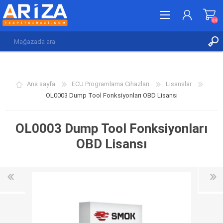
(0)
KAYDOL
GIRIŞ YAP
Ana sayfa
ECU Programlama Cihazları
Lisanslar
İSTEK LISTESI
(0)
OL0003 Dump Tool Fonksiyonları OBD Lisansı
OL0003 Dump Tool Fonksiyonları
OBD Lisansı