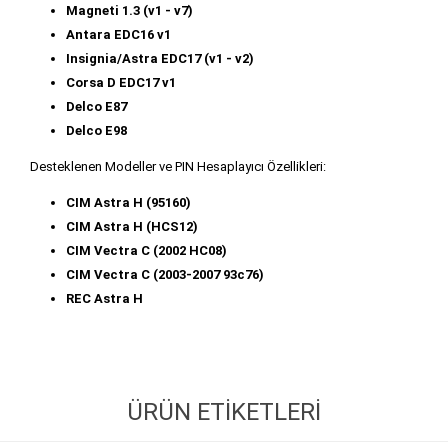
Magneti 1.3 (v1 - v7)
Antara EDC16 v1
Insignia/Astra EDC17 (v1 - v2)
Corsa D EDC17 v1
Delco E87
Delco E98
Desteklenen Modeller ve PIN Hesaplayıcı Özellikleri:
CIM Astra H (95160)
CIM Astra H (HCS12)
CIM Vectra C (2002 HC08)
CIM Vectra C (2003-2007 93c76)
REC Astra H
ÜRÜN ETIKETLERI