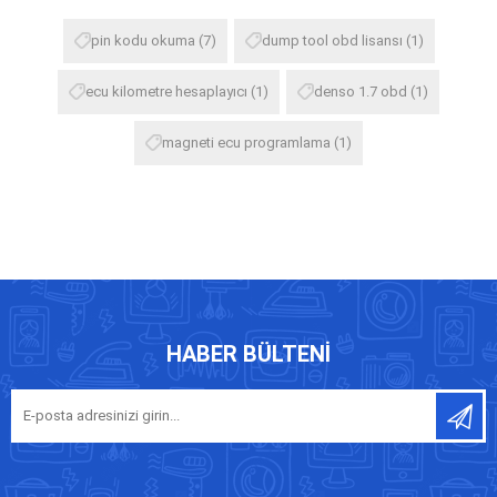
pin kodu okuma
(7)
dump tool obd lisansı
(1)
ecu kilometre hesaplayıcı
(1)
denso 1.7 obd
(1)
magneti ecu programlama
(1)
HABER BÜLTENI