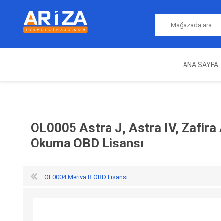
ANA SAYFA
ARIZA TESPIT CIHAZLARI
NITRO
MAGICMOTORSPORT
ECU PROGRAMLAMA
JALT
CIHAZLARI
OL0005 Astra J, Astra IV, Zafira
Okuma OBD Lisansı
OL0004 Meriva B OBD Lisansı
OEM
AUTOCOM
AUTO