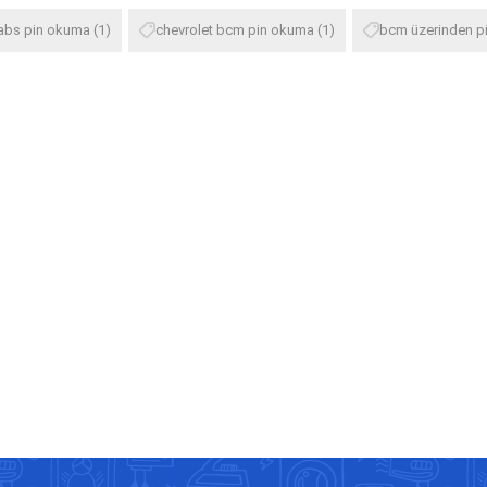
 abs pin okuma
(1)
chevrolet bcm pin okuma
(1)
bcm üzerinden p