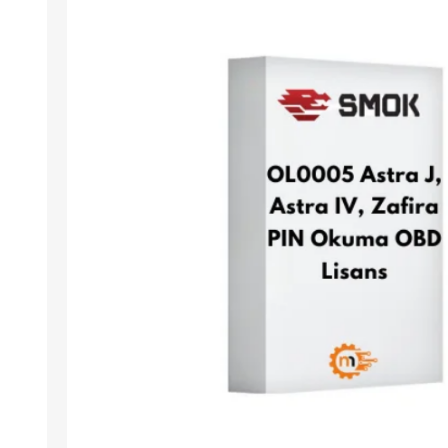
Arıza Tespit Cihazı
Ecu Programlama Cihazları
Araç Aksesuarları ve
Kabloları
Chiptuning Yazılımları
Lisanslar
Kablo ve Ekipmanlar
Gizli Özellik Açma Cihazları
Lisanslar
NUOVOLTA
OBDELEVEN
SM
X-TOOL
X-HORSE
HPTU