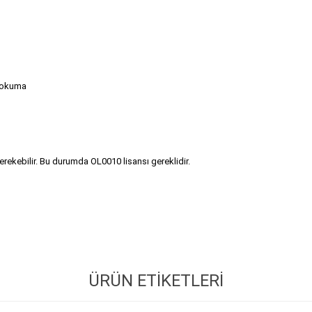
N okuma
gerekebilir. Bu durumda OL0010 lisansı gereklidir.
ÜRÜN ETIKETLERI