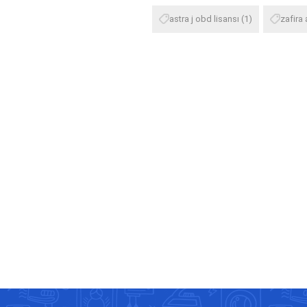
astra j obd lisansı
(1)
zafira