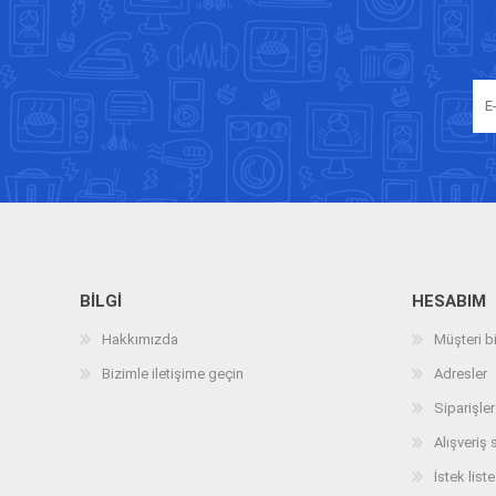
BILGI
HESABIM
Hakkımızda
Müşteri bi
Bizimle iletişime geçin
Adresler
Siparişler
Alışveriş 
İstek liste