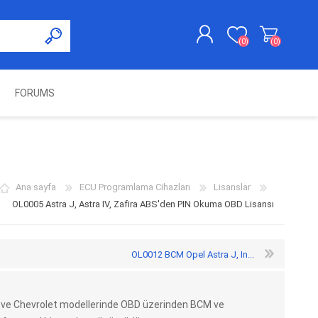
(0)
(0)
FORUMS
KAYDOL
GIRIŞ YAP
UNCH
KOLON KİLİT VE ADBLUE
SWIFTEC
NITRO MEKATRONIK
DIMSPORT
EMULATÖR
ÜRÜNLERI
Ana sayfa
ECU Programlama Cihazları
Lisanslar
OL0005 Astra J, Astra IV, Zafira ABS'den PIN Okuma OBD Lisansı
OL0012 BCM Opel Astra J, In...
ira ve Chevrolet modellerinde OBD üzerinden BCM ve
ES PRO
IOTERMINAL
MSG