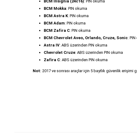
BCM Insignia (24c16)
: PIN okuma
BCM Mokka
: PIN okuma
BCM Astra K
: PIN okuma
BCM Adam
: PIN okuma
BCM Zafira C
: PIN okuma
BCM Chevrolet Aveo, Orlando, Cruze, Sonic
: PI
Astra IV
: ABS üzerinden PIN okuma
Chevrolet Cruze
: ABS üzerinden PIN okuma
Zafira C
: ABS üzerinden PIN okuma
Not:
2017 ve sonrası araçlar için 5 baytlık güvenlik erişimi 