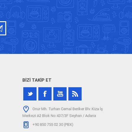
BIZI TAKIP ET
Onur Mh. Turhan Cemal Beriker Blv. Kiza İş
Merkezi A2 Blok No:437/3F Seyhan / Adana
+90 850 755 02 30 (PBX)