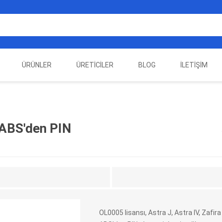
ÜRÜNLER
ÜRETICILER
BLOG
İLETIŞIM
EST
ELEKTRIKLI ARAÇ
AUTEL
ALIENTECH
OTOMOTIV TEST
LA
EKIPMANLARI
EKIPMANLARI
 ABS'den PIN
OL0005 lisansı, Astra J, Astra IV, Zaf
DATA
AUTOVEI
DIMTRONIC
HAYN