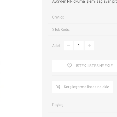
ABS'den PIN okuma işlemi sağlayan pro
EV Arıza Tespit Cihazları
TPMS Cihaz ve Sensörleri
Araç Sarj İstasyonları
Akü Cihazları
Üretici:
Servis Ekipmanları
ADAS Kalibrasyon
Stok Kodu:
Elektrikli Araç Garaj
Diğer
Ekipmanları
Adet:
OK
TOPDON
ECU COMPANY
VCP
İSTEK LISTESINE EKLE
Karşılaştırma listesine ekle
Paylaş
NERS
JDIAG
ECUHELP
EC