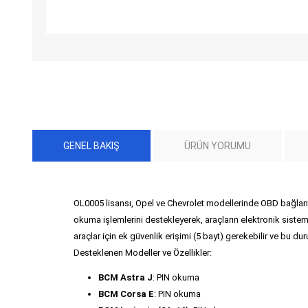
GENEL BAKIŞ
ÜRÜN YORUMU
OL0005 lisansı, Opel ve Chevrolet modellerinde OBD bağlant
okuma işlemlerini destekleyerek, araçların elektronik sistem
araçlar için ek güvenlik erişimi (5 bayt) gerekebilir ve bu d
Desteklenen Modeller ve Özellikler:
BCM Astra J
: PIN okuma
BCM Corsa E
: PIN okuma