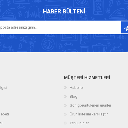
HABER BÜLTENI
MÜŞTERI HIZMETLERI
lgisi
Haberler
Blog
Son görüntülenen ürünler
sepeti
Ürün listesini karşılaştır
si
Yeni ürünler