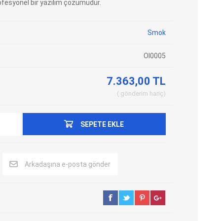
fesyonel bir yazılım çözümüdür.
Adblue Emülator
Nitro Cihazları
Kolon Kilidi Emülatörleri
Emülatörler
Smok
İmmo Emülatörleri
Kablolar
Ol0005
Binek Araç Emülatörleri
Hata Kodu Silici
7.363,00 TL
gönderim
hariç
SYSTEM
OBDSTAR
ANCEL
SEPETE EKLE
Arkadaşına e-posta gönder
UTEST