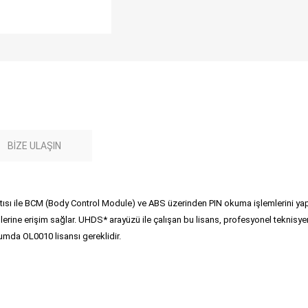
BIZE ULAŞIN
ısı ile BCM (Body Control Module) ve ABS üzerinden PIN okuma işlemlerini yapm
lerine erişim sağlar. UHDS* arayüzü ile çalışan bu lisans, profesyonel teknisye
urumda OL0010 lisansı gereklidir.