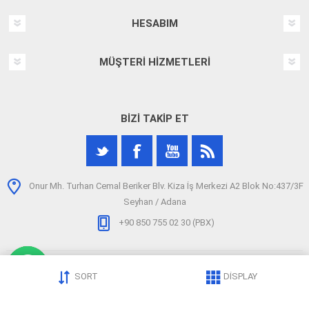
HESABIM
MÜŞTERI HIZMETLERI
BIZI TAKIP ET
Onur Mh. Turhan Cemal Beriker Blv. Kiza İş Merkezi A2 Blok No:437/3F
Seyhan / Adana
+90 850 755 02 30 (PBX)
SORT
DISPLAY
Telif hakkı © 2026 arizatespitcihazi.com. Tüm hakları saklıdır.