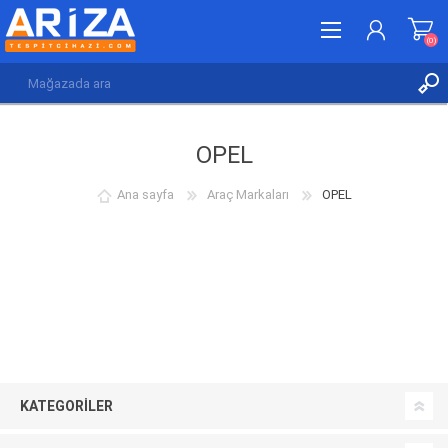
(0)
KAYDOL
OPEL
GIRIŞ YAP
İSTEK LISTESI
(0)
Ana sayfa
Araç Markaları
OPEL
KATEGORILER