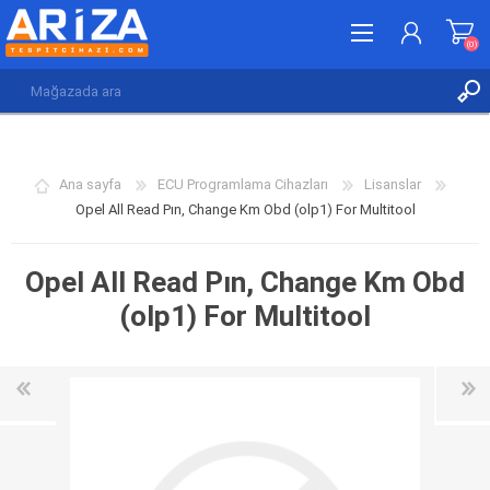
(0)
KAYDOL
GIRIŞ YAP
Ana sayfa
ECU Programlama Cihazları
Lisanslar
İSTEK LISTESI
(0)
Opel All Read Pın, Change Km Obd (olp1) For Multitool
Opel All Read Pın, Change Km Obd
(olp1) For Multitool