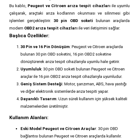
Bu kablo,
Peugeot ve Citroen arıza tespit cihazları
ile uyumlu
çalışarak, araçtaki arıza kodlarının okunması ve silinmesi gibi
işlemleri gerçekleştirir.
30 pin OBD soketi
bulunan araçlarda
modern
OBD2 arıza tespit cihazları
ile veri iletişimini sağlar.
Başlıca Özellikler:
30 Pin ve 16 Pin Dönüşüm
: Peugeot ve Citroen araçlarda
bulunan 30 pin OBD soketini, 16 pin OBD2 soketine
dönüştürerek arıza tespit cihazlarıyla uyumlu hale getirir.
Uyumluluk
: 30 pin OBD soketi bulunan Peugeot ve Citroen
araçlar ile 16 pin OBD2 arıza tespit cihazlarıyla uyumludur.
Geniş Sistem Desteği
: Motor, şanzıman, ABS, hava yastığı
ve diğer elektronik sistemlerde arıza tespiti yapar.
Dayanıklı Tasarım
: Uzun süreli kullanım için yüksek kaliteli
malzemelerden üretilmiştir.
Kullanım Alanları:
Eski Model Peugeot ve Citroen Araçlar
: 30 pin OBD
bağlantısı bulunan Peugeot ve Citroen araçlarda kullanılır.