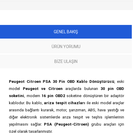
GENEL BAKIŞ
ÜRÜN YORUMU
BIZE ULAŞIN
Peugeot Citroen PSA 30 Pin OBD Kablo Dönüştürücü
, eski
model
Peugeot ve Citroen
araçlarda bulunan
30 pin OBD
soketini
, modern
16 pin OBD2
soketine dönüştüren bir adaptör
kablodur. Bu kablo,
ariza tespit cihazları
ile eski model araçlar
arasında bağlantı kurarak, motor, şanzıman, ABS, hava yastığı ve
diğer elektronik sistemlerde arıza tespit ve teşhis işlemlerinin
yapılmasını sağlar.
PSA (Peugeot-Citroen)
grubu araçları için
özel olarak tasarlanmıştır.