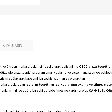
BIZE ULAŞIN
t ve Citroen marka araçlar için özel olarak geliştirilmiş
OBD2 arıza tespit ci
 düzeyde arıza tespiti, programlama, kodlama ve sistem analizleri gerçekleşti
 erişim sağlayarak kapsamlı bir teşhis yapmanıza olanak tanır.
 marka araçlarda
arızaların tespiti, arıza kodlarının okuma ve silme, si
runların hızlı ve doğru bir şekilde giderilmesine yardımcı olur.
CAN-BUS, K-li
araçlar için tam teşhis ve programlama desteği sunar.