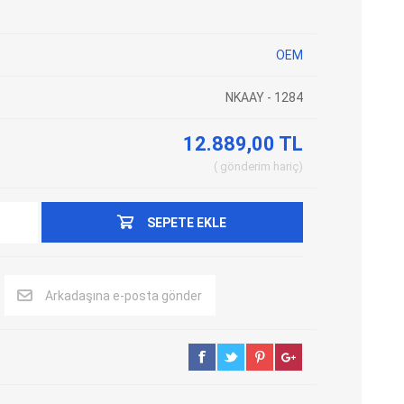
Adblue Emülator
Nitro Cihazları
OEM
Kolon Kilidi Emülatörleri
Emülatörler
İmmo Emülatörleri
Kablolar
NKAAY - 1284
Binek Araç Emülatörleri
Hata Kodu Silici
12.889,00 TL
gönderim
hariç
SYSTEM
OBDSTAR
ANCEL
SEPETE EKLE
Arkadaşına e-posta gönder
UTEST