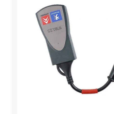
Arıza Tespit Cihazı
Ecu Programlama Cihazları
Araç Aksesuarları ve
Kabloları
Chiptuning Yazılımları
Lisanslar
Kablo ve Ekipmanlar
Gizli Özellik Açma Cihazları
Lisanslar
NUOVOLTA
OBDELEVEN
SM
X-TOOL
X-HORSE
HPTU