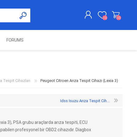
(0)
(0)
FORUMS
KAYDOL
GIRIŞ YAP
UNCH
KOLON KİLİT VE ADBLUE
SWIFTEC
NITRO MEKATRONIK
DIMSPORT
EMULATÖR
ÜRÜNLERI
a Tespit Cihazları
Peugeot Citroen Arıza Tespit Cihazı (Lexia 3)
Idss Isuzu Arıza Tespit Cih...
xia 3), PSA grubu araçlarda arıza tespiti, ECU
abilen profesyonel bir OBD2 cihazıdır. Diagbox
ES PRO
IOTERMINAL
MSG