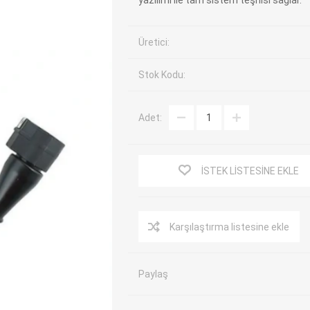
yazılımı ile tam sistem teşhisi sağlar.
EV Arıza Tespit Cihazları
TPMS Cihaz ve Sensörleri
Üretici:
Araç Sarj İstasyonları
Akü Cihazları
Servis Ekipmanları
ADAS Kalibrasyon
Stok Kodu:
Elektrikli Araç Garaj
Diğer
Ekipmanları
Adet:
OK
TOPDON
ECU COMPANY
VCP
İSTEK LISTESINE EKLE
Karşılaştırma listesine ekle
Paylaş
NERS
JDIAG
ECUHELP
EC