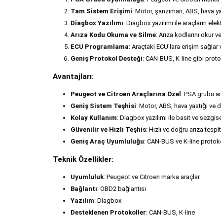
Tam Sistem Erişimi
: Motor, şanzıman, ABS, hava yas
Diagbox Yazılımı
: Diagbox yazılımı ile araçların el
Arıza Kodu Okuma ve Silme
: Arıza kodlarını okur ve
ECU Programlama
: Araçtaki ECU'lara erişim sağla
Geniş Protokol Desteği
: CAN-BUS, K-line gibi protok
Avantajları:
Peugeot ve Citroen Araçlarına Özel
: PSA grubu ar
Geniş Sistem Teşhisi
: Motor, ABS, hava yastığı ve
Kolay Kullanım
: Diagbox yazılımı ile basit ve sezgise
Güvenilir ve Hızlı Teşhis
: Hızlı ve doğru arıza tespi
Geniş Araç Uyumluluğu
: CAN-BUS ve K-line protokol
Teknik Özellikler:
Uyumluluk
: Peugeot ve Citroen marka araçlar
Bağlantı
: OBD2 bağlantısı
Yazılım
: Diagbox
Desteklenen Protokoller
: CAN-BUS, K-line