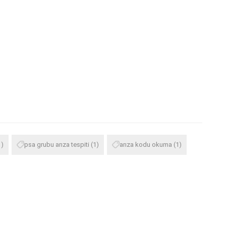
1)
psa grubu arıza tespiti
(1)
arıza kodu okuma
(1)