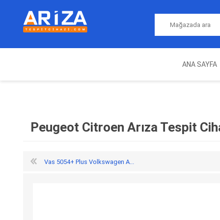
ANA SAYFA
ARIZA TESPIT CIHAZLARI
NITRO
MAGICMOTORSPORT
ECU PROGRAMLAMA
JALT
CIHAZLARI
Peugeot Citroen Arıza Tespit Ciha
Vas 5054+ Plus Volkswagen A...
OEM
AUTOCOM
AUTO