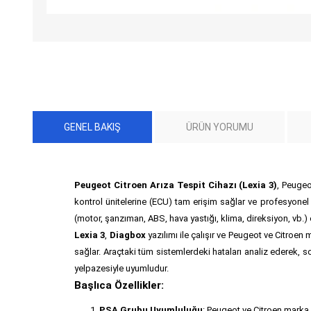
GENEL BAKIŞ
ÜRÜN YORUMU
Peugeot Citroen Arıza Tespit Cihazı (Lexia 3)
, Peugeo
kontrol ünitelerine (ECU) tam erişim sağlar ve profesyonel
(motor, şanzıman, ABS, hava yastığı, klima, direksiyon, vb.)
Lexia 3
,
Diagbox
yazılımı ile çalışır ve Peugeot ve Citroen
sağlar. Araçtaki tüm sistemlerdeki hataları analiz ederek, so
yelpazesiyle uyumludur.
Başlıca Özellikler:
PSA Grubu Uyumluluğu
: Peugeot ve Citroen marka 