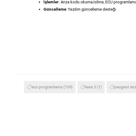
İşlemler
: Arıza kodu okuma/silme, ECU programlama
Güncelleme
: Yazılım güncelleme desteği
ecu programlama
(139)
lexia 3
(1)
peugeot arız