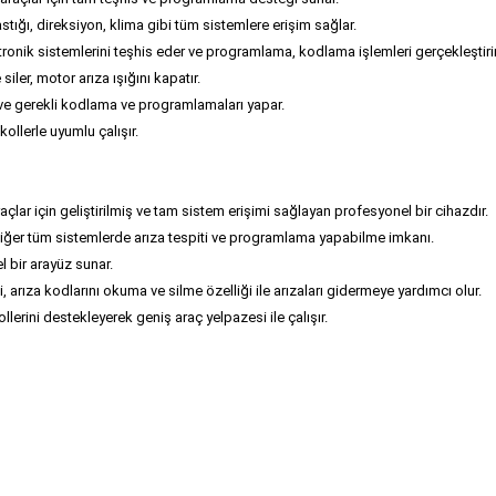
tığı, direksiyon, klima gibi tüm sistemlere erişim sağlar.
ektronik sistemlerini teşhis eder ve programlama, kodlama işlemleri gerçekleştirir
 siler, motor arıza ışığını kapatır.
r ve gerekli kodlama ve programlamaları yapar.
ollerle uyumlu çalışır.
açlar için geliştirilmiş ve tam sistem erişimi sağlayan profesyonel bir cihazdır.
 diğer tüm sistemlerde arıza tespiti ve programlama yapabilme imkanı.
l bir arayüz sunar.
ti, arıza kodlarını okuma ve silme özelliği ile arızaları gidermeye yardımcı olur.
lerini destekleyerek geniş araç yelpazesi ile çalışır.