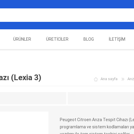
ÜRÜNLER
ÜRETICILER
BLOG
İLETIŞIM
EST
ELEKTRIKLI ARAÇ
AUTEL
ALIENTECH
OTOMOTIV TEST
LA
EKIPMANLARI
EKIPMANLARI
zı (Lexia 3)
Ana sayfa
Arız
Peugeot Citroen Arıza Tespit Cihazı (Le
programlama ve sistem kodlamaları yap
DATA
AUTOVEI
DIMTRONIC
HAYN