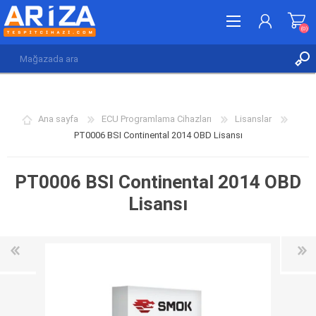
(0)
KAYDOL
GIRIŞ YAP
Ana sayfa
ECU Programlama Cihazları
Lisanslar
İSTEK LISTESI
(0)
PT0006 BSI Continental 2014 OBD Lisansı
PT0006 BSI Continental 2014 OBD
Lisansı