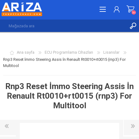
(0)
KAYDOL
GIRIŞ YAP
Ana sayfa
ECU Programlama Cihazları
Lisanslar
İSTEK LISTESI
(0)
Rnp3 Reset İmmo Steering Assis İn Renault Rt0010+rt0015 (rnp3) For
Multitool
Rnp3 Reset İmmo Steering Assis İn
Renault Rt0010+rt0015 (rnp3) For
Multitool