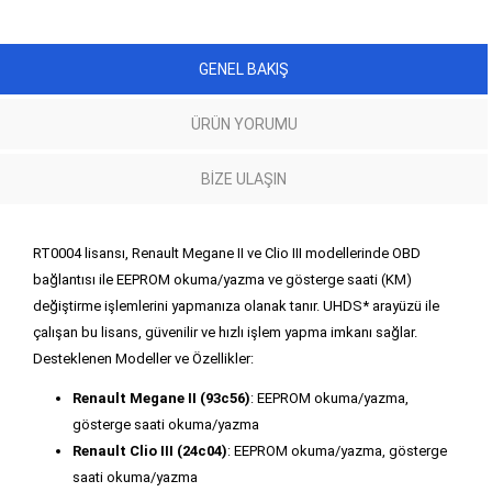
GENEL BAKIŞ
ÜRÜN YORUMU
BIZE ULAŞIN
RT0004 lisansı, Renault Megane II ve Clio III modellerinde OBD
bağlantısı ile EEPROM okuma/yazma ve gösterge saati (KM)
değiştirme işlemlerini yapmanıza olanak tanır. UHDS* arayüzü ile
çalışan bu lisans, güvenilir ve hızlı işlem yapma imkanı sağlar.
Desteklenen Modeller ve Özellikler:
Renault Megane II (93c56)
: EEPROM okuma/yazma,
gösterge saati okuma/yazma
Renault Clio III (24c04)
: EEPROM okuma/yazma, gösterge
saati okuma/yazma