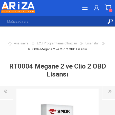
(0)
KAYDOL
GIRIŞ YAP
Ana sayfa
ECU Programlama Cihazları
Lisanslar
İSTEK LISTESI
(0)
RT0004 Megane 2 ve Clio 2 OBD Lisansı
RT0004 Megane 2 ve Clio 2 OBD
Lisansı