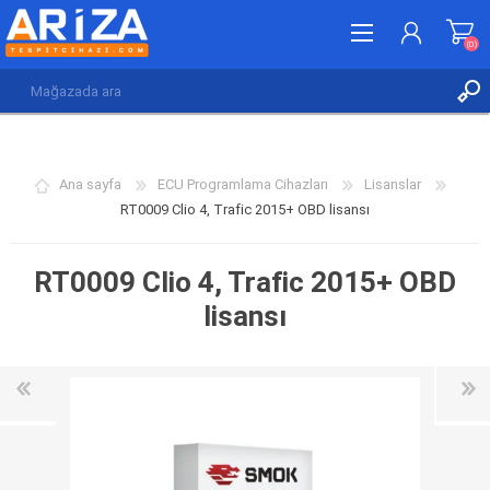
(0)
KAYDOL
GIRIŞ YAP
Ana sayfa
ECU Programlama Cihazları
Lisanslar
İSTEK LISTESI
(0)
RT0009 Clio 4, Trafic 2015+ OBD lisansı
RT0009 Clio 4, Trafic 2015+ OBD
lisansı