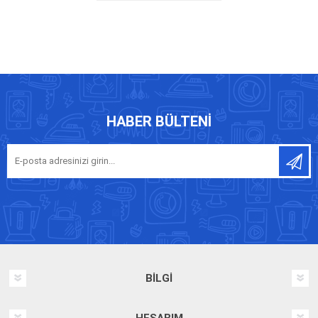
HABER BÜLTENI
BILGI
HESABIM