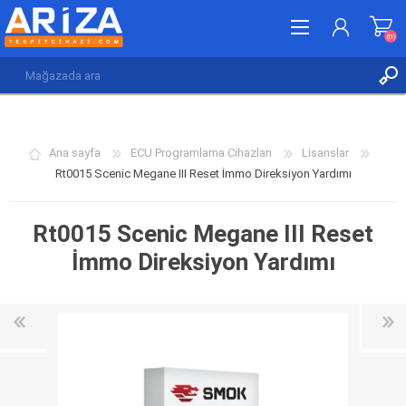
(0)
KAYDOL
GIRIŞ YAP
Ana sayfa
ECU Programlama Cihazları
Lisanslar
İSTEK LISTESI
(0)
Rt0015 Scenic Megane III Reset İmmo Direksiyon Yardımı
Rt0015 Scenic Megane III Reset
İmmo Direksiyon Yardımı