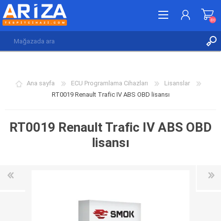
(0)
KAYDOL
GIRIŞ YAP
Ana sayfa
ECU Programlama Cihazları
Lisanslar
İSTEK LISTESI
(0)
RT0019 Renault Trafic IV ABS OBD lisansı
RT0019 Renault Trafic IV ABS OBD
lisansı