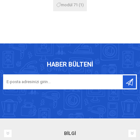
modül 71
(1)
HABER BÜLTENI
BILGI