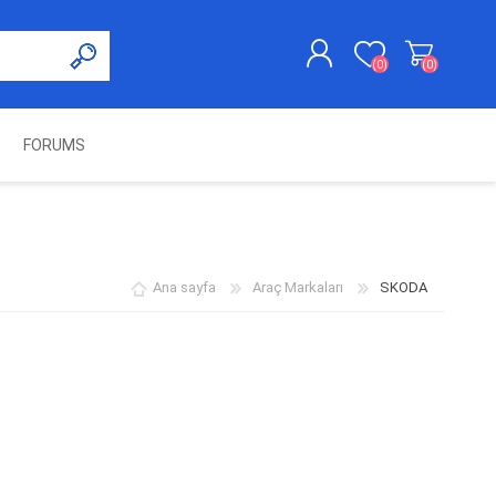
(0)
(0)
FORUMS
KAYDOL
GIRIŞ YAP
UNCH
KOLON KİLİT VE ADBLUE
SWIFTEC
NITRO MEKATRONIK
DIMSPORT
EMULATÖR
ÜRÜNLERI
Ana sayfa
Araç Markaları
SKODA
ES PRO
IOTERMINAL
MSG