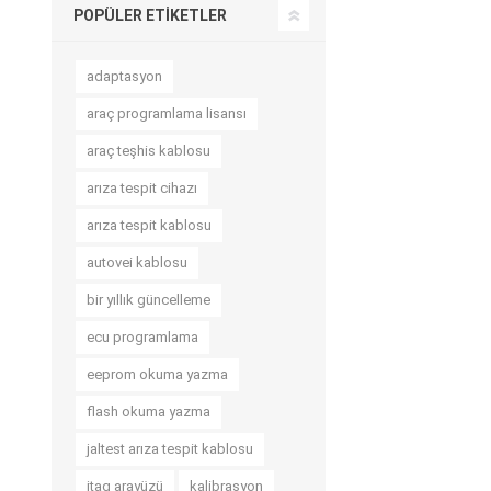
POPÜLER ETIKETLER
adaptasyon
araç programlama lisansı
araç teşhis kablosu
arıza tespit cihazı
arıza tespit kablosu
autovei kablosu
bir yıllık güncelleme
ecu programlama
eeprom okuma yazma
flash okuma yazma
jaltest arıza tespit kablosu
jtag arayüzü
kalibrasyon