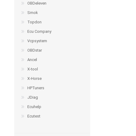
OBDeleven
Smok
Topdon
Ecu Company
Vcpsystem
OBDstar
Ancel
X-tool
X-Horse
HPTuners
JDiag
Ecuhelp
Ecutest