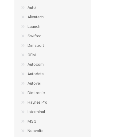
Autel
Alientech
Launch
Swiftec
Dimsport
OEM
Autocom
Autodata
Autovei
Dimtronic
Haynes Pro
Ioterminal
MSG
Nuovolta