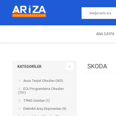
ANA SAYFA
ARIZA TESPIT CIHAZLARI
NITRO
MAGICMOTORSPORT
ECU PROGRAMLAMA
JALT
CIHAZLARI
SKODA
KATEGORILER
Arıza Tespit Cihazları (503)
ECU Programlama Cihazları
(751)
TPMS Ürünleri (1)
Elektrikli Araç Ekipmanları (9)
OEM
AUTOCOM
AUTO