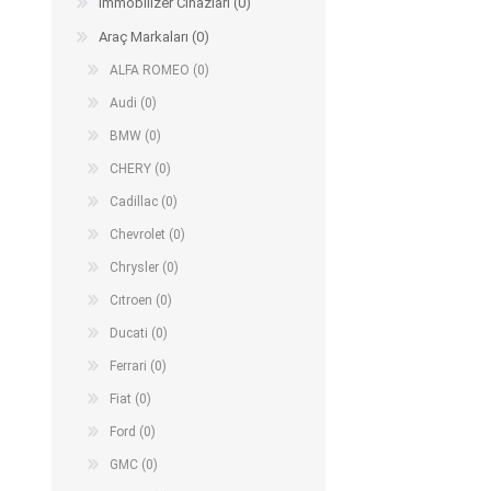
Immobilizer Cihazları (0)
Arıza Tespit Cihazı
Araç Markaları (0)
Ecu Programlama Cihazları
Araç Aksesuarları ve
Kabloları
Chiptuning Yazılımları
ALFA ROMEO (0)
Lisanslar
Kablo ve Ekipmanlar
Audi (0)
Gizli Özellik Açma Cihazları
Lisanslar
BMW (0)
CHERY (0)
Cadillac (0)
NUOVOLTA
OBDELEVEN
SM
Chevrolet (0)
Chrysler (0)
Cıtroen (0)
Ducati (0)
Ferrari (0)
Fiat (0)
Ford (0)
GMC (0)
X-TOOL
X-HORSE
HPTU