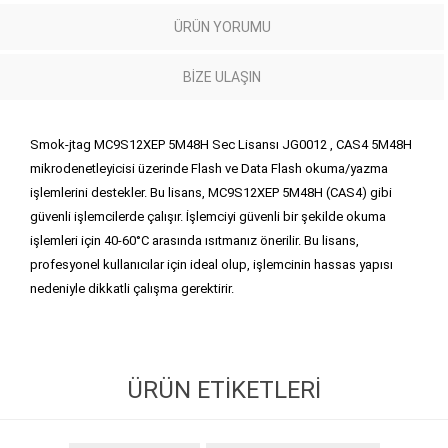
ÜRÜN YORUMU
BIZE ULAŞIN
Smok-jtag MC9S12XEP 5M48H Sec Lisansı JG0012 , CAS4 5M48H
mikrodenetleyicisi üzerinde Flash ve Data Flash okuma/yazma
işlemlerini destekler. Bu lisans, MC9S12XEP 5M48H (CAS4) gibi
güvenli işlemcilerde çalışır. İşlemciyi güvenli bir şekilde okuma
işlemleri için 40-60°C arasında ısıtmanız önerilir. Bu lisans,
profesyonel kullanıcılar için ideal olup, işlemcinin hassas yapısı
nedeniyle dikkatli çalışma gerektirir.
ÜRÜN ETIKETLERI