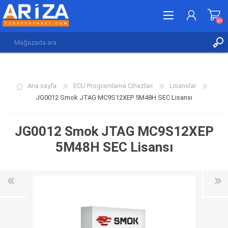
(0)
KAYDOL
GIRIŞ YAP
Ana sayfa
ECU Programlama Cihazları
Lisanslar
İSTEK LISTESI
(0)
JG0012 Smok JTAG MC9S12XEP 5M48H SEC Lisansı
JG0012 Smok JTAG MC9S12XEP
5M48H SEC Lisansı