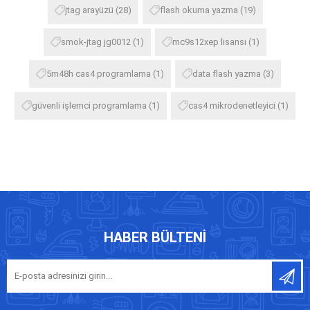
jtag arayüzü
(28)
flash okuma yazma
(19)
smok-jtag jg0012
(1)
mc9s12xep lisansı
(1)
5m48h cas4 programlama
(1)
data flash yazma
(3)
güvenli işlemci programlama
(1)
cas4 mikrodenetleyici
(1)
HABER BÜLTENI