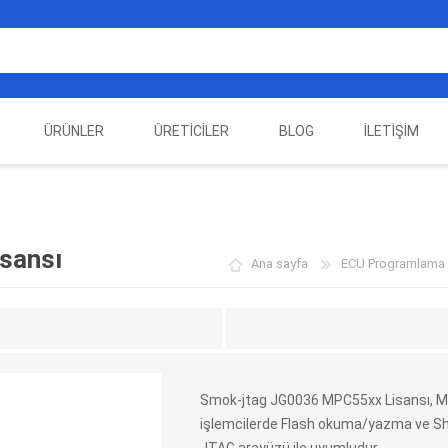
ÜRÜNLER
ÜRETICILER
BLOG
İLETIŞIM
EST
ELEKTRIKLI ARAÇ
AUTEL
ALIENTECH
OTOMOTIV TEST
LA
EKIPMANLARI
EKIPMANLARI
sansı
Ana sayfa
ECU Programlama C
Smok-jtag JG0036 MPC55xx Lisansı, M
işlemcilerde Flash okuma/yazma ve Sh
DATA
AUTOVEI
DIMTRONIC
HAYN