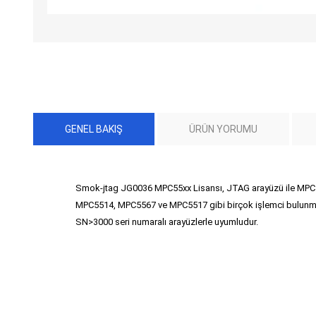
GENEL BAKIŞ
ÜRÜN YORUMU
Smok-jtag JG0036 MPC55xx Lisansı, JTAG arayüzü ile MPC55
MPC5514, MPC5567 ve MPC5517 gibi birçok işlemci bulunmakt
SN>3000 seri numaralı arayüzlerle uyumludur.