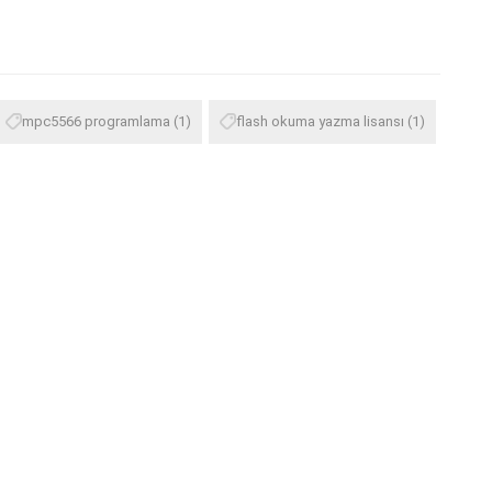
mpc5566 programlama
(1)
flash okuma yazma lisansı
(1)