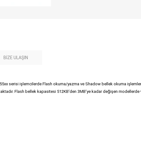
BIZE ULAŞIN
xx serisi işlemcilerde Flash okuma/yazma ve Shadow bellek okuma işlemleri
adır. Flash bellek kapasitesi 512KB'den 3MB'ye kadar değişen modellerde veri