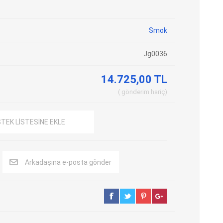
Adblue Emülator
Nitro Cihazları
Smok
Kolon Kilidi Emülatörleri
Emülatörler
İmmo Emülatörleri
Kablolar
Jg0036
Binek Araç Emülatörleri
Hata Kodu Silici
14.725,00 TL
gönderim
hariç
SYSTEM
OBDSTAR
ANCEL
STEK LISTESINE EKLE
Arkadaşına e-posta gönder
UTEST