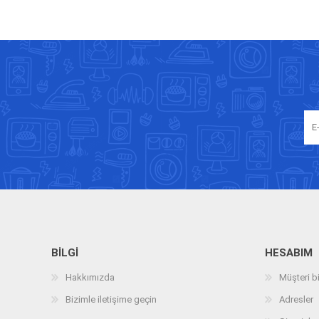
BILGI
HESABIM
Hakkımızda
Müşteri bi
Bizimle iletişime geçin
Adresler