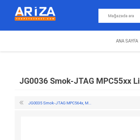
ANA SAYFA
ARIZA TESPIT CIHAZLARI
NITRO
MAGICMOTORSPORT
ECU PROGRAMLAMA
JALT
CIHAZLARI
JG0036 Smok-JTAG MPC55xx Li
JG0035 Smok-JTAG MPC564x, M...
OEM
AUTOCOM
AUTO