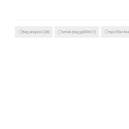
jtag arayüzü
(28)
smok-jtag jg0036
(1)
mpc55xx lis