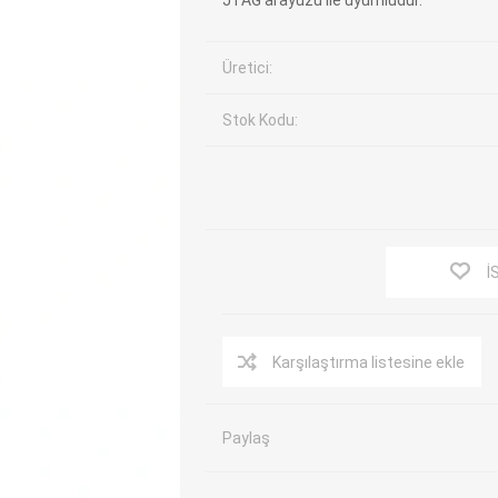
JTAG arayüzü ile uyumludur.
EV Arıza Tespit Cihazları
TPMS Cihaz ve Sensörleri
Üretici:
Araç Sarj İstasyonları
Akü Cihazları
Servis Ekipmanları
ADAS Kalibrasyon
Stok Kodu:
Elektrikli Araç Garaj
Diğer
Ekipmanları
OK
TOPDON
ECU COMPANY
VCP
İ
Karşılaştırma listesine ekle
Paylaş
NERS
JDIAG
ECUHELP
EC