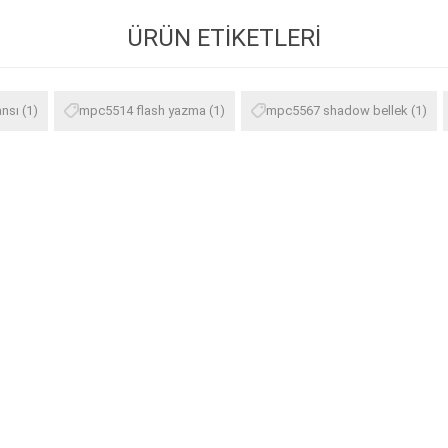
ÜRÜN ETIKETLERI
ansı
(1)
mpc5514 flash yazma
(1)
mpc5567 shadow bellek
(1)