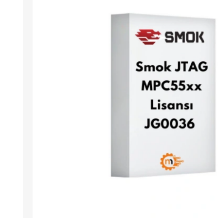
Arıza Tespit Cihazı
Ecu Programlama Cihazları
Araç Aksesuarları ve
Kabloları
Chiptuning Yazılımları
Lisanslar
Kablo ve Ekipmanlar
Gizli Özellik Açma Cihazları
Lisanslar
NUOVOLTA
OBDELEVEN
SM
X-TOOL
X-HORSE
HPTU