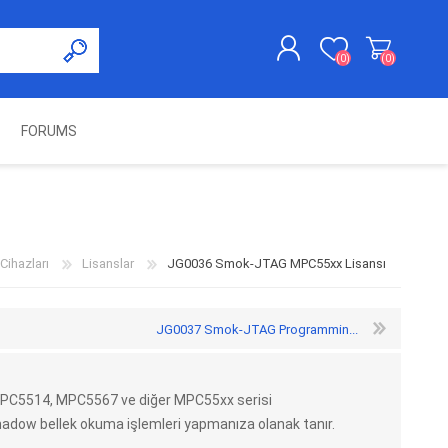
(0)
(0)
FORUMS
KAYDOL
GIRIŞ YAP
UNCH
KOLON KİLİT VE ADBLUE
SWIFTEC
NITRO MEKATRONIK
DIMSPORT
EMULATÖR
ÜRÜNLERI
ihazları
Lisanslar
JG0036 Smok-JTAG MPC55xx Lisansı
JG0037 Smok-JTAG Programmin...
PC5514, MPC5567 ve diğer MPC55xx serisi
adow bellek okuma işlemleri yapmanıza olanak tanır.
ES PRO
IOTERMINAL
MSG