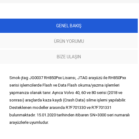
GENEL BAKIŞ
ÜRÜN YORUMU
BIZE ULAŞIN
Smok-jtag JG0037 RH850Pxx Lisansı, JTAG arayüzü ile RH850Pxx
serisi işlemcilerde Flash ve Data Flash okuma/yazma işlemleri
yapmanıza olanak tanır. Ayrıca Volvo 40, 60 ve 80 serisi (2018 ve
sonrası) araçlarda kaza kaydı (Crash Data) silme işlemi yapılabilir.
Desteklenen modeller arasında R7F701330 ve R7F701331
bulunmaktadır. 15.01.2020 tarihinden itibaren SN>3000 seri numaralı
arayüzlerle uyumludur.