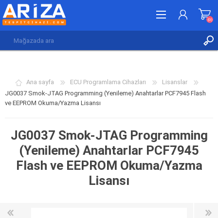
(0)
KAYDOL
GIRIŞ YAP
Ana sayfa
ECU Programlama Cihazları
Lisanslar
İSTEK LISTESI
(0)
JG0037 Smok-JTAG Programming (Yenileme) Anahtarlar PCF7945 Flash
ve EEPROM Okuma/Yazma Lisansı
JG0037 Smok-JTAG Programming
(Yenileme) Anahtarlar PCF7945
Flash ve EEPROM Okuma/Yazma
Lisansı