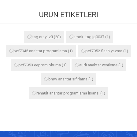
ÜRÜN ETIKETLERI
jtag arayüzü
(28)
smok-jtag jg0037
(1)
pcf7945 anahtar programlama
(1)
pcf7952 flash yazma
(1)
pcf7953 eeprom okuma
(1)
audi anahtar yenileme
(1)
bmw anahtar sıfırlama
(1)
renault anahtar programlama lisansı
(1)