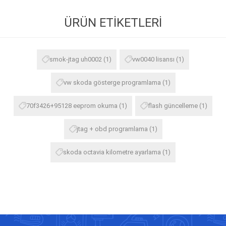
ÜRÜN ETIKETLERI
smok-jtag uh0002
(1)
vw0040 lisansı
(1)
vw skoda gösterge programlama
(1)
70f3426+95128 eeprom okuma
(1)
flash güncelleme
(1)
jtag + obd programlama
(1)
skoda octavia kilometre ayarlama
(1)