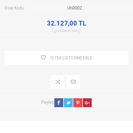
Stok Kodu:
Uh0002
32.127,00 TL
gönderim
hariç
İSTEK LISTESINE EKLE
Paylaş