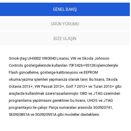
GENEL BAKIŞ
ÜRÜN YORUMU
BIZE ULAŞIN
Smok-jtag UH0002 VW0040 Lisansı, VW ve Skoda Johnson
Controls göstergelerinde kullanılan 70F3426+95128 işlemcileriyle
Flash güncelleme, gösterge kalibrasyonu ve EEPROM
okuma/yazma işlemleri yapmanıza olanak tanır. Bu lisans, Skoda
Octavia 2013+, VW Passat 2013+, Golf 7 2013+ ve Turan 2013+ gibi
araçlarda kullanılmak üzere tasarlanmıştır. OBD ve JTAG üzerinden
programlama yapılmasını gerektiren bu lisans, UHDS ve JTAG
programlayıcı ile çalışır. Parça numaraları arasında 3G0920741,
5E0920851A ve 5G0920951A gibi modeller desteklenir.