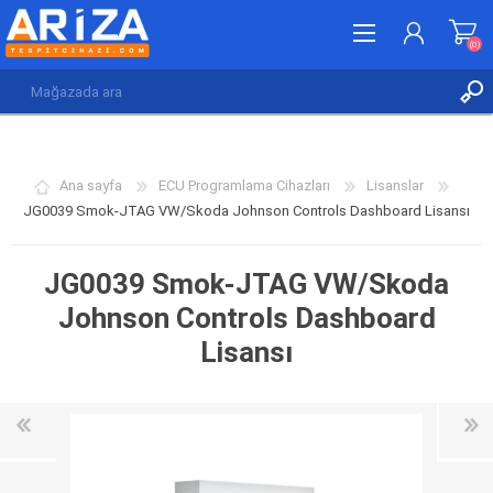
(0)
KAYDOL
GIRIŞ YAP
Ana sayfa
ECU Programlama Cihazları
Lisanslar
İSTEK LISTESI
(0)
JG0039 Smok-JTAG VW/Skoda Johnson Controls Dashboard Lisansı
JG0039 Smok-JTAG VW/Skoda
Johnson Controls Dashboard
Lisansı