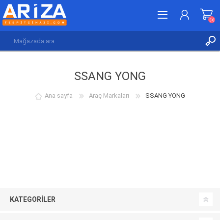
(0)
KAYDOL
SSANG YONG
GIRIŞ YAP
İSTEK LISTESI
(0)
Ana sayfa
Araç Markaları
SSANG YONG
KATEGORILER