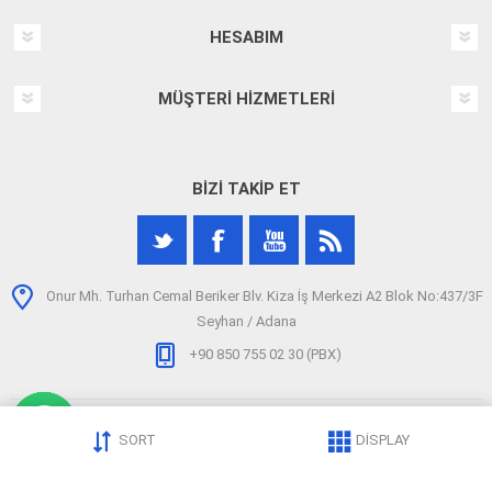
HESABIM
MÜŞTERI HIZMETLERI
BIZI TAKIP ET
Onur Mh. Turhan Cemal Beriker Blv. Kiza İş Merkezi A2 Blok No:437/3F
Seyhan / Adana
+90 850 755 02 30 (PBX)
SORT
DISPLAY
Telif hakkı © 2026 arizatespitcihazi.com. Tüm hakları saklıdır.