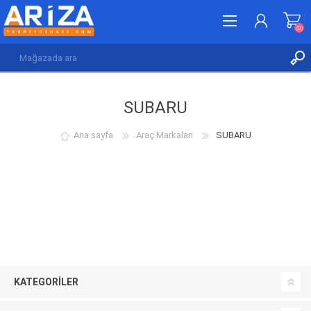
(0)
KAYDOL
SUBARU
GIRIŞ YAP
İSTEK LISTESI
(0)
Ana sayfa
Araç Markaları
SUBARU
KATEGORILER