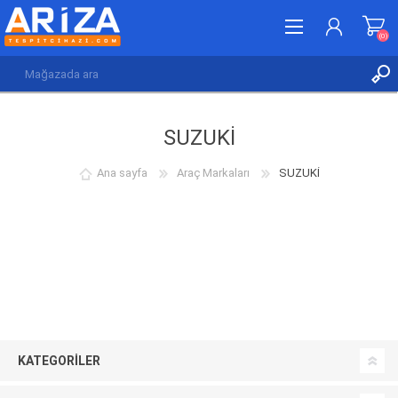
(0)
KAYDOL
SUZUKİ
GIRIŞ YAP
İSTEK LISTESI
(0)
Ana sayfa
Araç Markaları
SUZUKİ
KATEGORILER