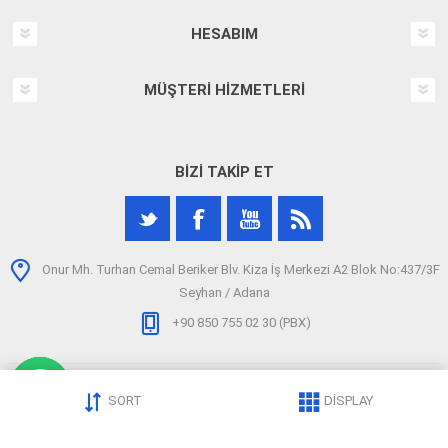
HESABIM
MÜŞTERI HIZMETLERI
BIZI TAKIP ET
Onur Mh. Turhan Cemal Beriker Blv. Kiza İş Merkezi A2 Blok No:437/3F
Seyhan / Adana
+90 850 755 02 30 (PBX)
SORT
DISPLAY
Telif hakkı © 2026 arizatespitcihazi.com. Tüm hakları saklıdır.