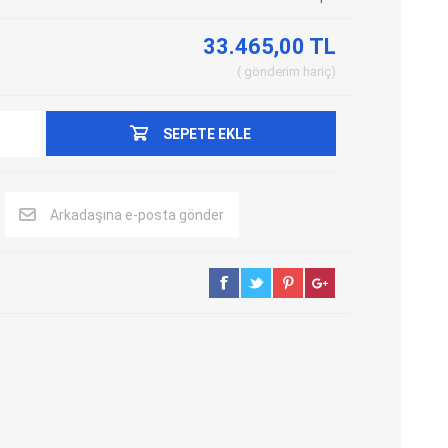
Adblue Emülator
Nitro Cihazları
33.465,00 TL
Kolon Kilidi Emülatörleri
Emülatörler
gönderim
hariç
İmmo Emülatörleri
Kablolar
Binek Araç Emülatörleri
Hata Kodu Silici
SEPETE EKLE
SYSTEM
OBDSTAR
ANCEL
Arkadaşına e-posta gönder
UTEST