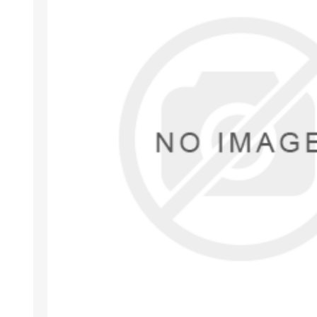
Arıza Tespit Cihazı
Ecu Programlama Cihazları
Araç Aksesuarları ve
Kabloları
Chiptuning Yazılımları
Lisanslar
Kablo ve Ekipmanlar
Gizli Özellik Açma Cihazları
Lisanslar
NUOVOLTA
OBDELEVEN
SM
X-TOOL
X-HORSE
HPTU