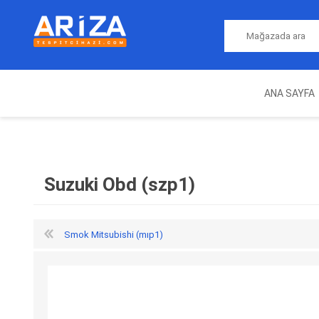
ANA SAYFA
ARIZA TESPIT CIHAZLARI
NITRO
MAGICMOTORSPORT
ECU PROGRAMLAMA
JALT
CIHAZLARI
Suzuki Obd (szp1)
Smok Mitsubishi (mıp1)
OEM
AUTOCOM
AUTO