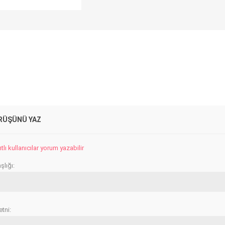
RÜŞÜNÜ YAZ
lı kullanıcılar yorum yazabilir
lığı:
tni: