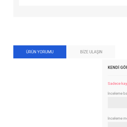
ÜRÜN YORUMU
BIZE ULAŞIN
KENDI GÖ
Sadece kayıt
İnceleme baş
İnceleme me