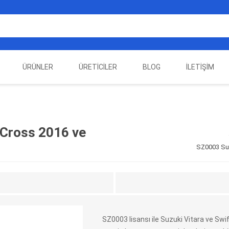
ÜRÜNLER
ÜRETICILER
BLOG
İLETIŞIM
EST
ELEKTRIKLI ARAÇ
AUTEL
ALIENTECH
OTOMOTIV TEST
LA
EKIPMANLARI
EKIPMANLARI
 Cross 2016 ve
SZ0003 Suz
SZ0003 lisansı ile Suzuki Vitara ve S
DATA
AUTOVEI
DIMTRONIC
HAYN