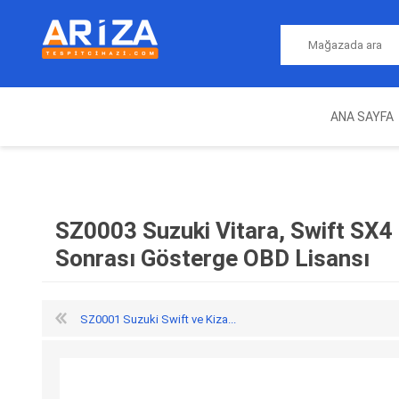
ANA SAYFA
ARIZA TESPIT CIHAZLARI
NITRO
MAGICMOTORSPORT
ECU PROGRAMLAMA
JALT
CIHAZLARI
SZ0003 Suzuki Vitara, Swift SX4
Sonrası Gösterge OBD Lisansı
SZ0001 Suzuki Swift ve Kiza...
OEM
AUTOCOM
AUTO