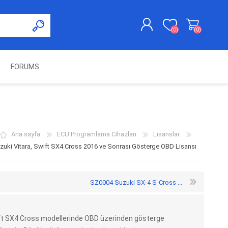
(0)
(0)
FORUMS
KAYDOL
GIRIŞ YAP
UNCH
KOLON KİLİT VE ADBLUE
SWIFTEC
NITRO MEKATRONIK
DIMSPORT
EMULATÖR
ÜRÜNLERI
Ana sayfa
ECU Programlama Cihazları
Lisanslar
uki Vitara, Swift SX4 Cross 2016 ve Sonrası Gösterge OBD Lisansı
SZ0004 Suzuki SX-4 S-Cross ...
wift SX4 Cross modellerinde OBD üzerinden gösterge
ES PRO
IOTERMINAL
MSG