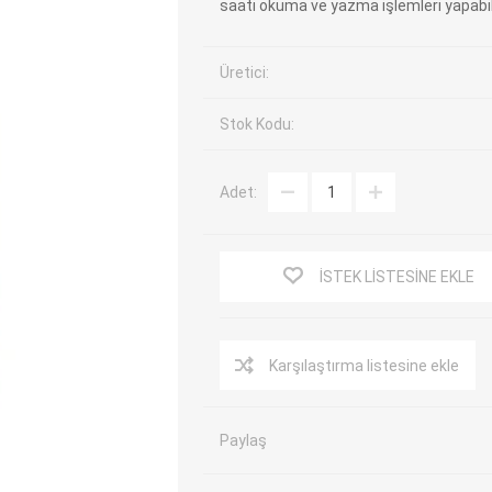
saati okuma ve yazma işlemleri yapabili
EV Arıza Tespit Cihazları
TPMS Cihaz ve Sensörleri
Araç Sarj İstasyonları
Akü Cihazları
Üretici:
Servis Ekipmanları
ADAS Kalibrasyon
Stok Kodu:
Elektrikli Araç Garaj
Diğer
Ekipmanları
Adet:
OK
TOPDON
ECU COMPANY
VCP
İSTEK LISTESINE EKLE
Karşılaştırma listesine ekle
Paylaş
NERS
JDIAG
ECUHELP
EC