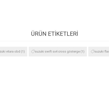
ÜRÜN ETIKETLERI
zuki vitara obd
(1)
suzuki swift sx4 cross gösterge
(1)
suzuki fl