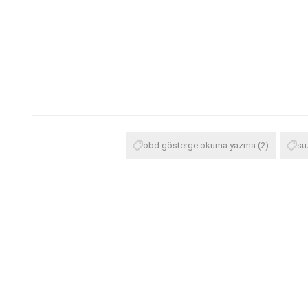
obd gösterge okuma yazma
(2)
su