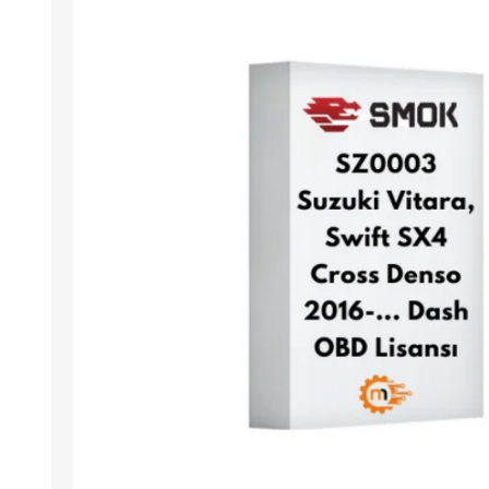
Arıza Tespit Cihazı
Ecu Programlama Cihazları
Araç Aksesuarları ve
Kabloları
Chiptuning Yazılımları
Lisanslar
Kablo ve Ekipmanlar
Gizli Özellik Açma Cihazları
Lisanslar
NUOVOLTA
OBDELEVEN
SM
X-TOOL
X-HORSE
HPTU