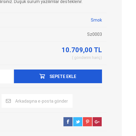
rsiniz. Düşük sürüm yazılımlar desteklenir.
Adblue Emülator
Nitro Cihazları
Kolon Kilidi Emülatörleri
Emülatörler
Smok
İmmo Emülatörleri
Kablolar
Sz0003
Binek Araç Emülatörleri
Hata Kodu Silici
10.709,00 TL
gönderim
hariç
SYSTEM
OBDSTAR
ANCEL
SEPETE EKLE
Arkadaşına e-posta gönder
UTEST