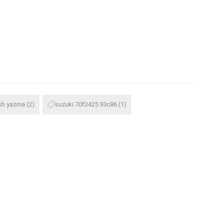
ash yazma
(2)
suzuki 70f3425 93c86
(1)