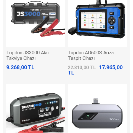
Topdon JS3000 Akü
Topdon AD600S Arıza
Takviye Cihazı
Tespit Cihazı
9.268,00 TL
17.965,00
22.813,00 TL
TL