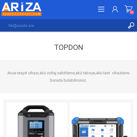
(0)
KAYDOL
TOPDON
GIRIŞ YAP
İSTEK LISTESI
(0)
Arıza tespit cihazı,akü voltaj sabitleme,akü takviye,akü test cihazlarını
burada bulabilirsiniz.