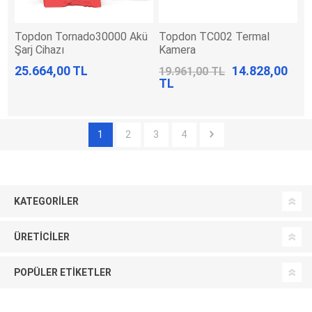
Topdon Tornado30000 Akü
Topdon TC002 Termal
Şarj Cihazı
Kamera
25.664,00 TL
14.828,00
19.961,00 TL
TL
1
2
3
4
KATEGORILER
ÜRETICILER
POPÜLER ETIKETLER