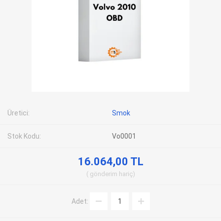
Üretici:
Smok
Stok Kodu:
Vo0001
16.064,00 TL
gönderim
hariç
Adet: