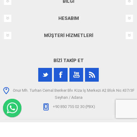
BILGI
HESABIM
MÜŞTERI HIZMETLERI
BIZI TAKIP ET
Onur Mh. Turhan Cemal Beriker Blv. Kiza İş Merkezi A2 Blok No:437/3F
Seyhan / Adana
+90 850 755 02 30 (PBX)
Telif hakkı © 2026 arizatespitcihazi.com. Tüm hakları saklıdır.