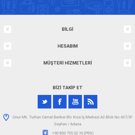
BILGI
HESABIM
MÜŞTERI HIZMETLERI
BIZI TAKIP ET
Onur Mh. Turhan Cemal Beriker Blv. Kiza İş Merkezi A2 Blok No:437/3F
Seyhan / Adana
+90 850 755 02 30 (PBX)