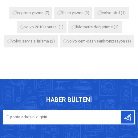
eeprom yazma
(7)
flash yazma
(3)
volvo obd
(1)
volvo 2010 sonrası
(1)
kilometre değiştirme
(1)
volvo servis sıfırlama
(2)
volvo cem-dash senkronizasyon
(1)
HABER BÜLTENI