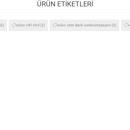
ÜRÜN ETIKETLERI
42)
volvo v40 obd
(2)
volvo cem dash senkronizasyon
(3)
v