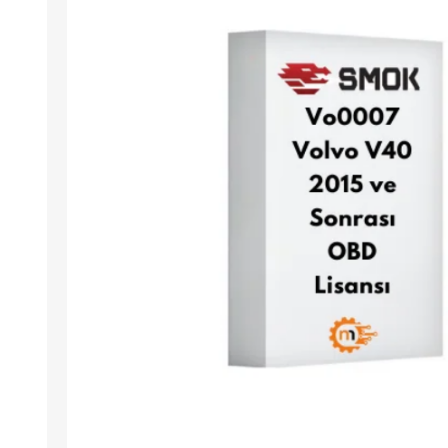
Arıza Tespit Cihazı
Ecu Programlama Cihazları
Araç Aksesuarları ve
Kabloları
Chiptuning Yazılımları
Lisanslar
Kablo ve Ekipmanlar
Gizli Özellik Açma Cihazları
Lisanslar
NUOVOLTA
OBDELEVEN
SM
X-TOOL
X-HORSE
HPTU