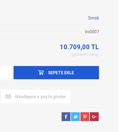
Adblue Emülator
Nitro Cihazları
Smok
Kolon Kilidi Emülatörleri
Emülatörler
İmmo Emülatörleri
Kablolar
Vo0007
Binek Araç Emülatörleri
Hata Kodu Silici
10.709,00 TL
gönderim
hariç
SYSTEM
OBDSTAR
ANCEL
SEPETE EKLE
Arkadaşına e-posta gönder
UTEST