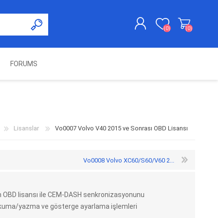
(0)
(0)
FORUMS
KAYDOL
GIRIŞ YAP
UNCH
KOLON KİLİT VE ADBLUE
SWIFTEC
NITRO MEKATRONIK
DIMSPORT
EMULATÖR
ÜRÜNLERI
Lisanslar
Vo0007 Volvo V40 2015 ve Sonrası OBD Lisansı
Vo0008 Volvo XC60/S60/V60 2...
in OBD lisansı ile CEM-DASH senkronizasyonunu
okuma/yazma ve gösterge ayarlama işlemleri
ES PRO
IOTERMINAL
MSG