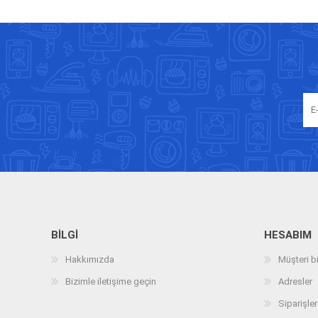
BILGI
HESABIM
Hakkımızda
Müşteri bi
Bizimle iletişime geçin
Adresler
Siparişler