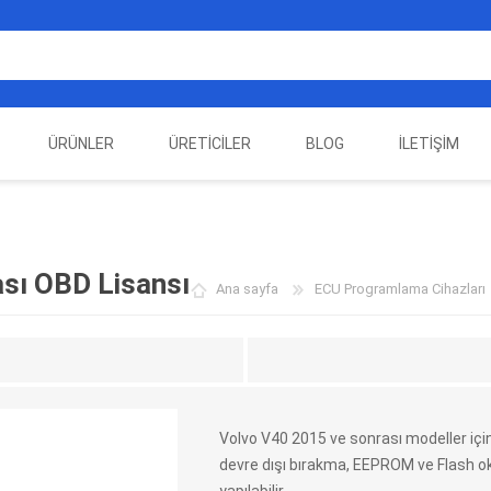
ÜRÜNLER
ÜRETICILER
BLOG
İLETIŞIM
EST
ELEKTRIKLI ARAÇ
AUTEL
ALIENTECH
OTOMOTIV TEST
LA
EKIPMANLARI
EKIPMANLARI
sı OBD Lisansı
Ana sayfa
ECU Programlama Cihazları
Volvo V40 2015 ve sonrası modeller iç
devre dışı bırakma, EEPROM ve Flash 
DATA
AUTOVEI
DIMTRONIC
HAYN