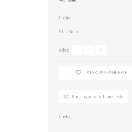
yapılabilir.
EV Arıza Tespit Cihazları
TPMS Cihaz ve Sensörleri
Üretici:
Araç Sarj İstasyonları
Akü Cihazları
Servis Ekipmanları
ADAS Kalibrasyon
Stok Kodu:
Elektrikli Araç Garaj
Diğer
Ekipmanları
Adet:
OK
TOPDON
ECU COMPANY
VCP
İSTEK LISTESINE EKLE
Karşılaştırma listesine ekle
Paylaş
NERS
JDIAG
ECUHELP
EC