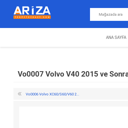
ANA SAYFA
ARIZA TESPIT CIHAZLARI
NITRO
MAGICMOTORSPORT
ECU PROGRAMLAMA
JALT
CIHAZLARI
Vo0007 Volvo V40 2015 ve Sonra
Vo0006 Volvo XC60/S60/V60 2...
OEM
AUTOCOM
AUTO