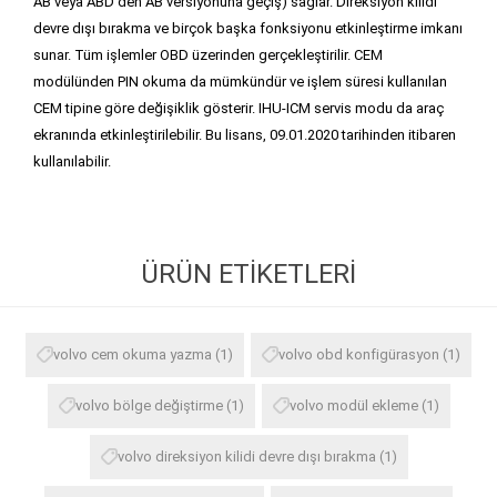
AB veya ABD'den AB versiyonuna geçiş) sağlar. Direksiyon kilidi
devre dışı bırakma ve birçok başka fonksiyonu etkinleştirme imkanı
sunar. Tüm işlemler OBD üzerinden gerçekleştirilir. CEM
modülünden PIN okuma da mümkündür ve işlem süresi kullanılan
CEM tipine göre değişiklik gösterir. IHU-ICM servis modu da araç
ekranında etkinleştirilebilir. Bu lisans, 09.01.2020 tarihinden itibaren
kullanılabilir.
ÜRÜN ETIKETLERI
volvo cem okuma yazma
(1)
volvo obd konfigürasyon
(1)
volvo bölge değiştirme
(1)
volvo modül ekleme
(1)
volvo direksiyon kilidi devre dışı bırakma
(1)