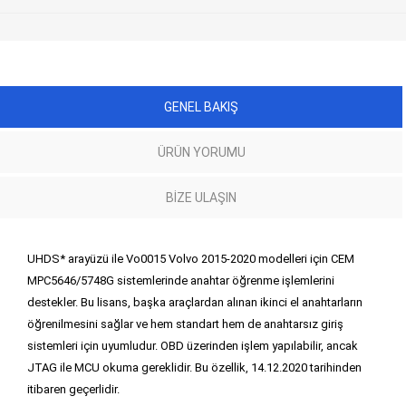
GENEL BAKIŞ
ÜRÜN YORUMU
BIZE ULAŞIN
UHDS* arayüzü ile Vo0015 Volvo 2015-2020 modelleri için CEM
MPC5646/5748G sistemlerinde anahtar öğrenme işlemlerini
destekler. Bu lisans, başka araçlardan alınan ikinci el anahtarların
öğrenilmesini sağlar ve hem standart hem de anahtarsız giriş
sistemleri için uyumludur. OBD üzerinden işlem yapılabilir, ancak
JTAG ile MCU okuma gereklidir. Bu özellik, 14.12.2020 tarihinden
itibaren geçerlidir.