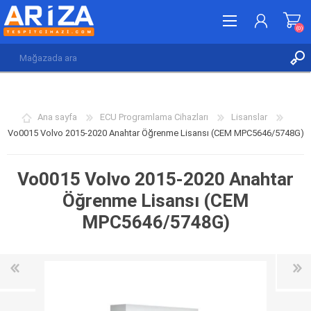
(0)
KAYDOL
GIRIŞ YAP
Ana sayfa
ECU Programlama Cihazları
Lisanslar
İSTEK LISTESI
(0)
Vo0015 Volvo 2015-2020 Anahtar Öğrenme Lisansı (CEM MPC5646/5748G)
Vo0015 Volvo 2015-2020 Anahtar
Öğrenme Lisansı (CEM
MPC5646/5748G)