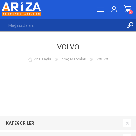
(0)
KAYDOL
VOLVO
GIRIŞ YAP
İSTEK LISTESI
(0)
Ana sayfa
Araç Markaları
VOLVO
KATEGORILER