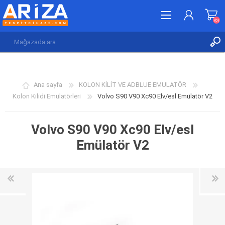
(0)
KAYDOL
GIRIŞ YAP
Ana sayfa
KOLON KİLİT VE ADBLUE EMULATÖR
İSTEK LISTESI
(0)
Kolon Kilidi Emülatörleri
Volvo S90 V90 Xc90 Elv/esl Emülatör V2
Volvo S90 V90 Xc90 Elv/esl
Emülatör V2