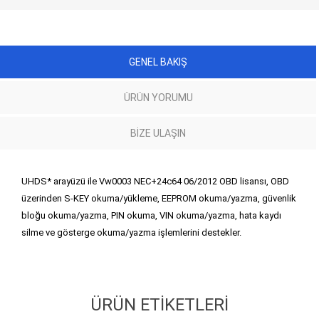
GENEL BAKIŞ
ÜRÜN YORUMU
BIZE ULAŞIN
UHDS* arayüzü ile Vw0003 NEC+24c64 06/2012 OBD lisansı, OBD
üzerinden S-KEY okuma/yükleme, EEPROM okuma/yazma, güvenlik
bloğu okuma/yazma, PIN okuma, VIN okuma/yazma, hata kaydı
silme ve gösterge okuma/yazma işlemlerini destekler.
ÜRÜN ETIKETLERI