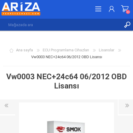
(0)
KAYDOL
GIRIŞ YAP
Ana sayfa
ECU Programlama Cihazları
Lisanslar
İSTEK LISTESI
(0)
Vw0003 NEC+24c64 06/2012 OBD Lisansı
Vw0003 NEC+24c64 06/2012 OBD
Lisansı