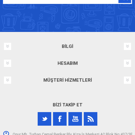
BILGI
HESABIM
MÜŞTERI HIZMETLERI
BIZI TAKIP ET
Onur Mh. Turhan Cemal Beriker Blv. Kiza İş Merkezi A2 Blok No:437/3F