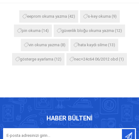
eeprom okuma yazma
(42)
s-key okuma
(9)
pin okuma
(14)
güvenlik bloğu okuma yazma
(12)
vin okuma yazma
(8)
hata kaydı silme
(13)
gösterge ayarlama
(12)
nec+24c64 06/2012 obd
(1)
HABER BÜLTENI