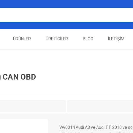
ÜRÜNLER
ÜRETICILER
BLOG
İLETIŞIM
EST
ELEKTRIKLI ARAÇ
AUTEL
ALIENTECH
OTOMOTIV TEST
LA
EKIPMANLARI
EKIPMANLARI
sı CAN OBD
Vw0014 Audi A3 ve Audi TT 2010 ve so
DATA
AUTOVEI
DIMTRONIC
HAYN