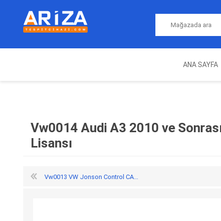
ANA SAYFA
ARIZA TESPIT CIHAZLARI
NITRO
MAGICMOTORSPORT
ECU PROGRAMLAMA
JALT
CIHAZLARI
Vw0014 Audi A3 2010 ve Sonra
Lisansı
Vw0013 VW Jonson Control CA...
OEM
AUTOCOM
AUTO