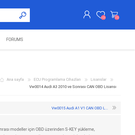
(0)
(0)
FORUMS
KAYDOL
GIRIŞ YAP
UNCH
KOLON KİLİT VE ADBLUE
SWIFTEC
NITRO MEKATRONIK
DIMSPORT
EMULATÖR
ÜRÜNLERI
Ana sayfa
ECU Programlama Cihazları
Lisanslar
Vw0014 Audi A3 2010 ve Sonrası CAN OBD Lisansı
Vw0015 Audi A1 V1 CAN OBD L...
nrası modeller için OBD üzerinden S-KEY yükleme,
ES PRO
IOTERMINAL
MSG