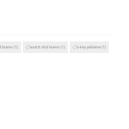
 lisansı
(1)
audi tt obd lisansı
(1)
s-key yükleme
(1)