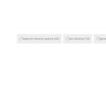
eeprom okuma yazma
(42)
pin okuma
(14)
güve