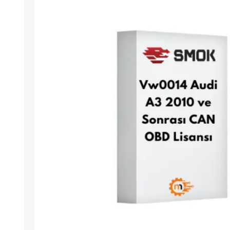
Arıza Tespit Cihazı
Ecu Programlama Cihazları
Araç Aksesuarları ve
Kabloları
Chiptuning Yazılımları
Lisanslar
Kablo ve Ekipmanlar
Gizli Özellik Açma Cihazları
Lisanslar
NUOVOLTA
OBDELEVEN
SM
X-TOOL
X-HORSE
HPTU