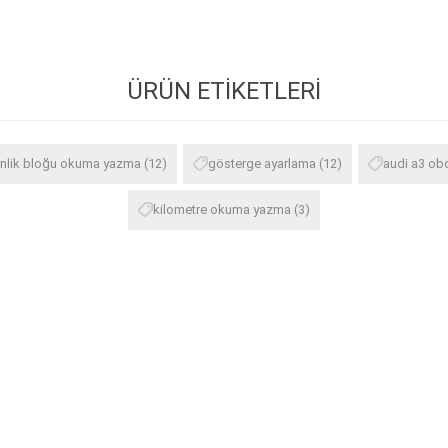
ÜRÜN ETIKETLERI
nlik bloğu okuma yazma
(12)
gösterge ayarlama
(12)
audi a3 obd
kilometre okuma yazma
(3)