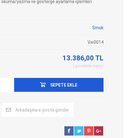
 okuma/yazma ve gösterge ayarlama işlemleri
Adblue Emülator
Nitro Cihazları
Kolon Kilidi Emülatörleri
Emülatörler
Smok
İmmo Emülatörleri
Kablolar
Binek Araç Emülatörleri
Hata Kodu Silici
Vw0014
13.386,00 TL
SYSTEM
OBDSTAR
ANCEL
gönderim
hariç
SEPETE EKLE
Arkadaşına e-posta gönder
UTEST