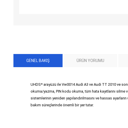
GENEL BAKIŞ
ÜRÜN YORUMU
UHDS* arayüzü ile Vw0014 Audi A3 ve Audi TT 2010 ve sonr
okuma/yazma, PIN kodu okuma, tüm hata kayıtlarını silme ve 
sistemlerinin yeniden yapılandırılmasını ve hassas ayarların u
bakım süreçlerinde önemli bir yer tutar.