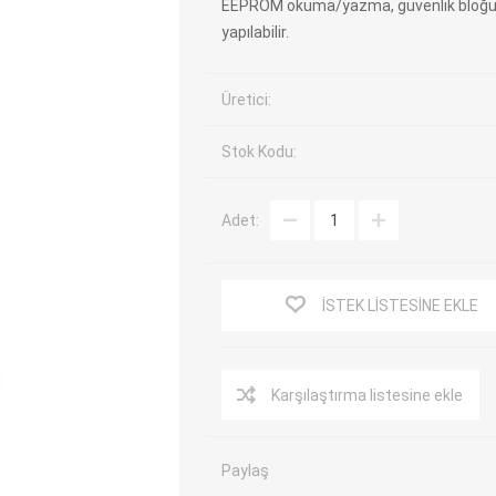
EEPROM okuma/yazma, güvenlik bloğu
yapılabilir.
EV Arıza Tespit Cihazları
TPMS Cihaz ve Sensörleri
Araç Sarj İstasyonları
Akü Cihazları
Üretici:
Servis Ekipmanları
ADAS Kalibrasyon
Elektrikli Araç Garaj
Diğer
Stok Kodu:
Ekipmanları
Adet:
OK
TOPDON
ECU COMPANY
VCP
İSTEK LISTESINE EKLE
Karşılaştırma listesine ekle
Paylaş
NERS
JDIAG
ECUHELP
EC