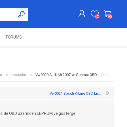
(0)
(0)
FORUMS
KAYDOL
GIRIŞ YAP
UNCH
KOLON KİLİT VE ADBLUE
SWIFTEC
NITRO MEKATRONIK
DIMSPORT
EMULATÖR
ÜRÜNLERI
rı
Lisanslar
Vw0020 Audi A8 2007 ve Sonrası OBD Lisansı
Vw0021 Bosch K-Line OBD Lis...
sı ile OBD üzerinden EEPROM ve gösterge
ES PRO
IOTERMINAL
MSG