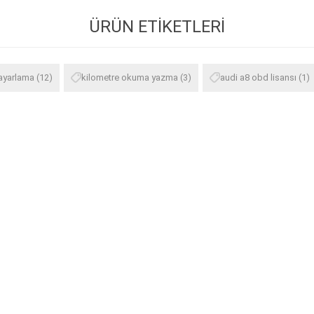
ÜRÜN ETIKETLERI
ayarlama
(12)
kilometre okuma yazma
(3)
audi a8 obd lisansı
(1)