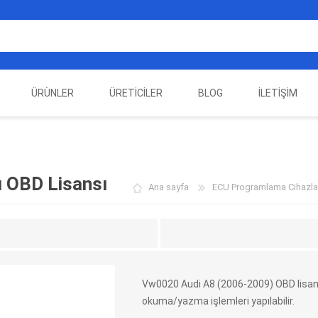
ÜRÜNLER
ÜRETICILER
BLOG
İLETIŞIM
EST
ELEKTRIKLI ARAÇ
AUTEL
ALIENTECH
OTOMOTIV TEST
LA
EKIPMANLARI
EKIPMANLARI
 OBD Lisansı
Ana sayfa
ECU Programlama Cihazla
Vw0020 Audi A8 (2006-2009) OBD lisan
okuma/yazma işlemleri yapılabilir.
DATA
AUTOVEI
DIMTRONIC
HAYN