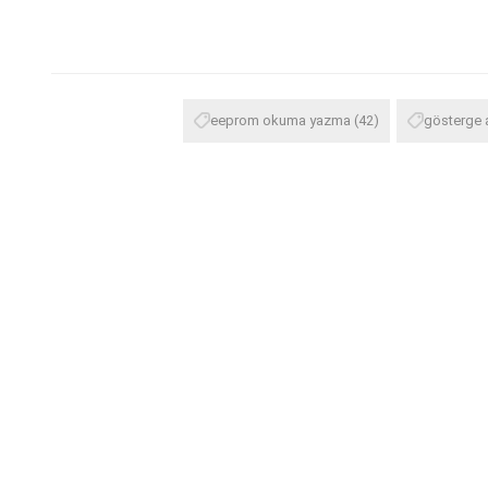
eeprom okuma yazma
(42)
gösterge 