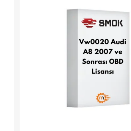
Arıza Tespit Cihazı
Ecu Programlama Cihazları
Araç Aksesuarları ve
Kabloları
Chiptuning Yazılımları
Lisanslar
Kablo ve Ekipmanlar
Gizli Özellik Açma Cihazları
Lisanslar
NUOVOLTA
OBDELEVEN
SM
X-TOOL
X-HORSE
HPTU