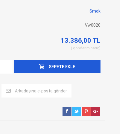
Adblue Emülator
Nitro Cihazları
Smok
Kolon Kilidi Emülatörleri
Emülatörler
Vw0020
İmmo Emülatörleri
Kablolar
Binek Araç Emülatörleri
Hata Kodu Silici
13.386,00 TL
gönderim
hariç
SYSTEM
OBDSTAR
ANCEL
SEPETE EKLE
Arkadaşına e-posta gönder
UTEST