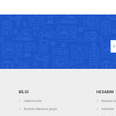
BILGI
HESABIM
Hakkımızda
Müşteri bi
Bizimle iletişime geçin
Adresler