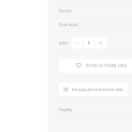
EV Arıza Tespit Cihazları
TPMS Cihaz ve Sensörleri
Üretici:
Araç Sarj İstasyonları
Akü Cihazları
Stok Kodu:
Servis Ekipmanları
ADAS Kalibrasyon
Elektrikli Araç Garaj
Diğer
Ekipmanları
Adet:
OK
TOPDON
ECU COMPANY
VCP
İSTEK LISTESINE EKLE
Karşılaştırma listesine ekle
Paylaş
NERS
JDIAG
ECUHELP
EC