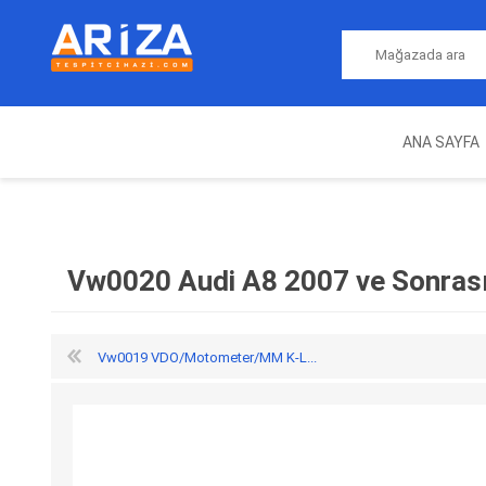
ANA SAYFA
ARIZA TESPIT CIHAZLARI
NITRO
MAGICMOTORSPORT
ECU PROGRAMLAMA
JALT
CIHAZLARI
Vw0020 Audi A8 2007 ve Sonrası
Vw0019 VDO/Motometer/MM K-L...
OEM
AUTOCOM
AUTO