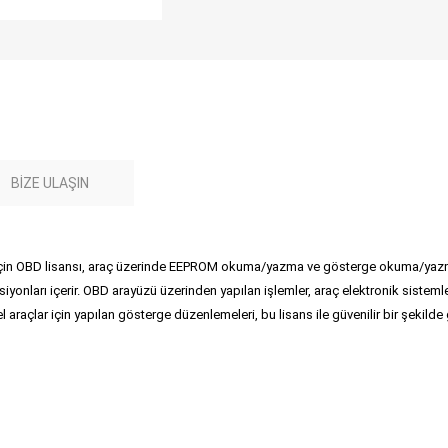
BIZE ULAŞIN
in OBD lisansı, araç üzerinde EEPROM okuma/yazma ve gösterge okuma/yazma işl
siyonları içerir. OBD arayüzü üzerinden yapılan işlemler, araç elektronik sistem
araçlar için yapılan gösterge düzenlemeleri, bu lisans ile güvenilir bir şekilde ge