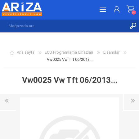
(0)
KAYDOL
GIRIŞ YAP
Ana sayfa
ECU Programlama Cihazları
Lisanslar
İSTEK LISTESI
(0)
Vw0025 Vw Tft 06/2013...
Vw0025 Vw Tft 06/2013...