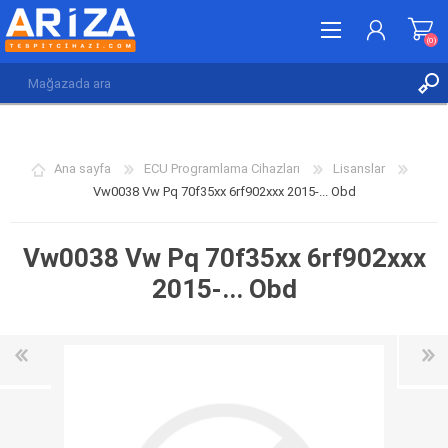
(0)
KAYDOL
GIRIŞ YAP
Ana sayfa
ECU Programlama Cihazları
Lisanslar
İSTEK LISTESI
(0)
Vw0038 Vw Pq 70f35xx 6rf902xxx 2015-... Obd
Vw0038 Vw Pq 70f35xx 6rf902xxx
2015-... Obd