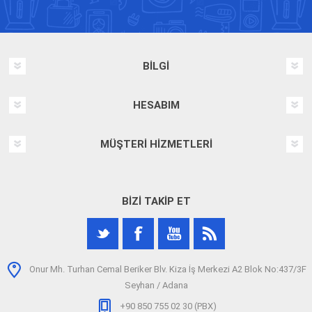
BILGI
HESABIM
MÜŞTERI HIZMETLERI
BIZI TAKIP ET
Onur Mh. Turhan Cemal Beriker Blv. Kiza İş Merkezi A2 Blok No:437/3F
Seyhan / Adana
+90 850 755 02 30 (PBX)