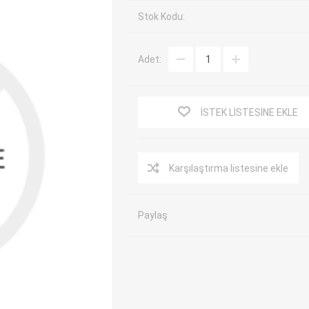
Stok Kodu:
EV Arıza Tespit Cihazları
TPMS Cihaz ve Sensörleri
Araç Sarj İstasyonları
Akü Cihazları
Adet:
Servis Ekipmanları
ADAS Kalibrasyon
Elektrikli Araç Garaj
Diğer
Ekipmanları
İSTEK LISTESINE EKLE
OK
TOPDON
ECU COMPANY
VCP
Karşılaştırma listesine ekle
Paylaş
NERS
JDIAG
ECUHELP
EC