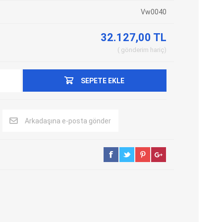
Vw0040
Adblue Emülator
Nitro Cihazları
Kolon Kilidi Emülatörleri
Emülatörler
32.127,00 TL
İmmo Emülatörleri
Kablolar
gönderim
hariç
Binek Araç Emülatörleri
Hata Kodu Silici
SEPETE EKLE
SYSTEM
OBDSTAR
ANCEL
Arkadaşına e-posta gönder
UTEST