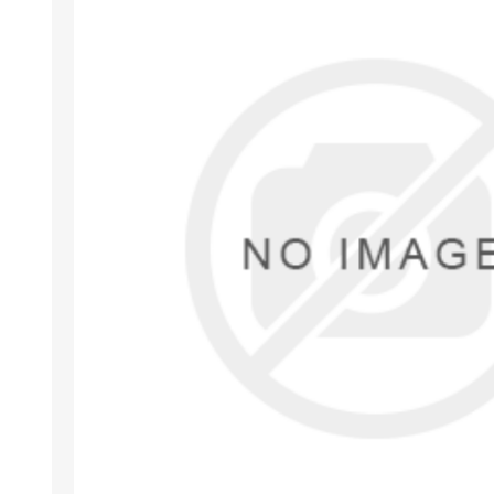
Arıza Tespit Cihazı
Ecu Programlama Cihazları
Araç Aksesuarları ve
Kabloları
Chiptuning Yazılımları
Lisanslar
Kablo ve Ekipmanlar
Gizli Özellik Açma Cihazları
Lisanslar
NUOVOLTA
OBDELEVEN
SM
X-TOOL
X-HORSE
HPTU