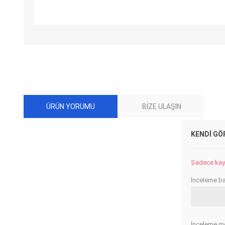
ÜRÜN YORUMU
BIZE ULAŞIN
KENDI GÖ
Sadece kayıt
İnceleme baş
İnceleme me