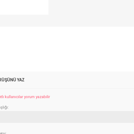
RÜŞÜNÜ YAZ
lı kullanıcılar yorum yazabilir
lığı:
tni: