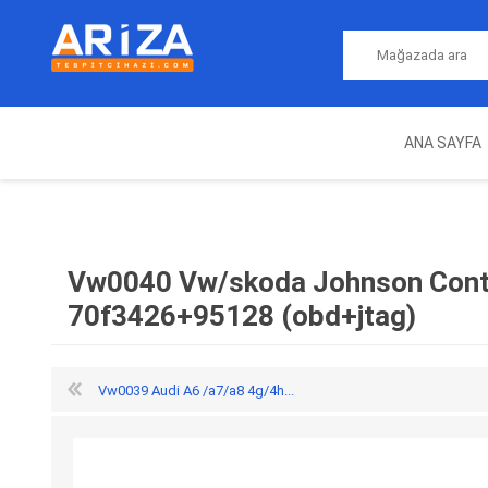
ANA SAYFA
ARIZA TESPIT CIHAZLARI
NITRO
MAGICMOTORSPORT
ECU PROGRAMLAMA
JALT
CIHAZLARI
Vw0040 Vw/skoda Johnson Cont
70f3426+95128 (obd+jtag)
Vw0039 Audi A6 /a7/a8 4g/4h...
OEM
AUTOCOM
AUTO