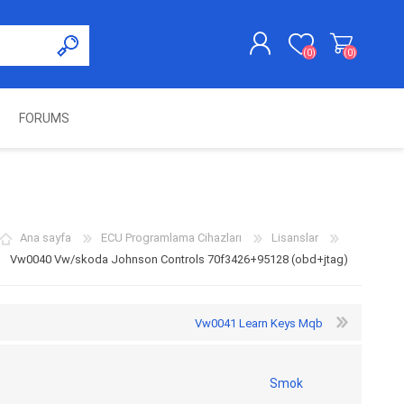
(0)
(0)
FORUMS
KAYDOL
GIRIŞ YAP
UNCH
KOLON KİLİT VE ADBLUE
SWIFTEC
NITRO MEKATRONIK
DIMSPORT
EMULATÖR
ÜRÜNLERI
Ana sayfa
ECU Programlama Cihazları
Lisanslar
Vw0040 Vw/skoda Johnson Controls 70f3426+95128 (obd+jtag)
Vw0041 Learn Keys Mqb
Smok
ES PRO
IOTERMINAL
MSG