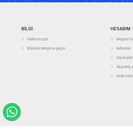
BILGI
HESABIM
Hakkımızda
Müşteri bi
Bizimle iletişime geçin
Adresler
Siparişler
Alışveriş 
İstek liste
Telif hakkı © 2026 arizatespitcihazi.com. Tüm hakları saklıdır.